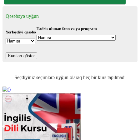
Qəsəbəyə uyğun
Tədris olunan fənn və ya proqram
Yerləşdiyi qəsəbə
.
Seçdiyiniz seçimlərə uyğun olaraq heç bir kurs tapılmadı
https://wa.me/994552244433