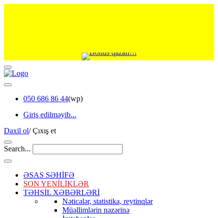
050 686 86 44
(wp)
Giriş edilməyib...
Daxil ol
/
Çıxış et
Search...
ƏSAS SƏHİFƏ
SON YENİLİKLƏR
TƏHSİL XƏBƏRLƏRİ
Nəticələr, statistika, reytinqlər
Müəllimlərin nəzərinə