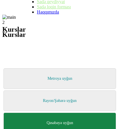
Sadə qeydiyyat
Sadə loqin forması
Haqqımızda
2
Kurslar
Kurslar
Metroya uyğun
Rayon/Şəhərə uyğun
Qəsəbəyə uyğun