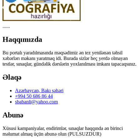
......
Haqqımızda
Bu portalı yaradılmasında məqsədimiz ən tez yenilənən təhsil
xəbərlərı məkanı yaratmaq idi. Burada sizlər heç yerdə olmayan
testlər, sınaqlar, gündəlik dərslərin yoxlanılması imkanı tapacaqsınız.
Əlaqə
Azərbaycan, Bakı şəhəri
+994 50 686 86 44
sbabanli@yahoo.com
Abunə
Xüsusi kampaniyalar, endirimlər, sınaqlar haqqında ən birinci
məlumat almaq üçün abunə olun (PULSUZDUR)