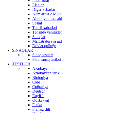
İmtahanlar
Elanlar
Digər xəbərlər
Alimlər və AMEA
Abituriyentlərə aid
Sosial
Təhsil xəbərləri
Təhsildə yeniliklər
Sınaqlar
Magistraturaya aid
Dövlət qulluğu
SINAQLAR
Sınaq testleri
Fenn sınaq testləri
TESTLƏR
Azərbaycan dili
Azərbaycan tarixi
Biologiya
Cəbr
Coğrafiya
Deutsch
English
Ədəbiyyat
Fizika
Fransız dili