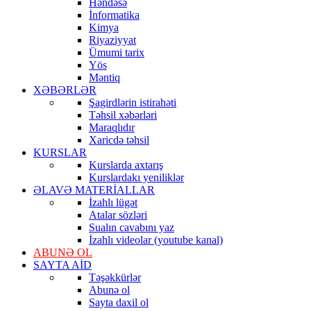
Həndəsə
İnformatika
Kimya
Riyaziyyat
Ümumi tarix
Yös
Məntiq
XƏBƏRLƏR
Şagirdlərin istirahəti
Təhsil xəbərləri
Maraqlıdır
Xaricdə təhsil
KURSLAR
Kurslarda axtarış
Kurslardakı yeniliklər
ƏLAVƏ MATERİALLAR
İzahlı lügət
Atalar sözləri
Sualın cavabını yaz
İzahlı videolar (youtube kanal)
ABUNƏ OL
SAYTA AİD
Təşəkkürlər
Abunə ol
Sayta daxil ol