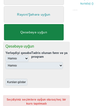
Rayon/Şəhərə uyğun
Qəsəbəyə uyğun
Qəsəbəyə uyğun
Yerləşdiyi qəsəbə
Tədris olunan fənn və ya
proqram
.
......
Seçdiyiniz seçimlərə uyğun olaraq heç bir
kurs tapılmadı