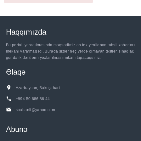
Haqqımızda
Bu portalı yaradılmasında məqsədimiz ən tez yenilənən təhsil xəbərlərı
məkanı yaratmaq idi. Burada sizlər heç yerdə olmayan testlər, sınaqlar,
gündəlik dərslərin yoxlanılması imkanı tapacaqsınız.
Əlaqə
Azərbaycan, Bakı şəhəri
+994 50 686 86 44
sbabanli@yahoo.com
Abunə