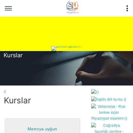
Kurslar
2
Kurslar
https://wa.me/994552244
Metroya uyğun