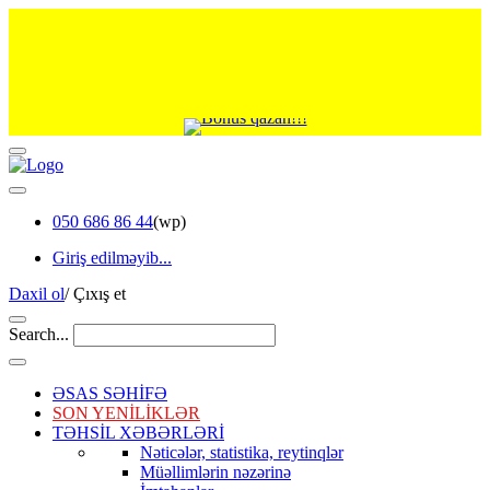
050 686 86 44
(wp)
Giriş edilməyib...
Daxil ol
/
Çıxış et
Search...
ƏSAS SƏHİFƏ
SON YENİLİKLƏR
TƏHSİL XƏBƏRLƏRİ
Nəticələr, statistika, reytinqlər
Müəllimlərin nəzərinə