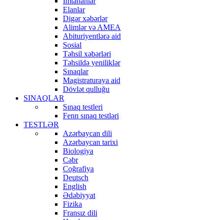
İmtahanlar
Elanlar
Digər xəbərlər
Alimlər və AMEA
Abituriyentlərə aid
Sosial
Təhsil xəbərləri
Təhsildə yeniliklər
Sınaqlar
Magistraturaya aid
Dövlət qulluğu
SINAQLAR
Sınaq testleri
Fenn sınaq testləri
TESTLƏR
Azərbaycan dili
Azərbaycan tarixi
Biologiya
Cəbr
Coğrafiya
Deutsch
English
Ədəbiyyat
Fizika
Fransız dili