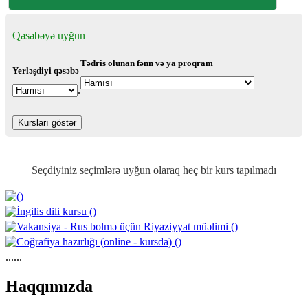
Qəsəbəyə uyğun
Tədris olunan fənn və ya proqram
Yerləşdiyi qəsəbə
.
Seçdiyiniz seçimlərə uyğun olaraq heç bir kurs tapılmadı
......
https://wa.me/994552244433
Haqqımızda