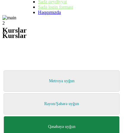
Sadə qeydiyyat
Sadə loqin forması
Haqqımızda
2
Kurslar
Kurslar
Metroya uyğun
Rayon/Şəhərə uyğun
Qəsəbəyə uyğun