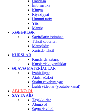
Həndəsə
İnformatika
Kimya
Riyaziyyat
Ümumi tarix
Yös
Məntiq
XƏBƏRLƏR
Şagirdlərin istirahəti
Təhsil xəbərləri
Maraqlıdır
Xaricdə təhsil
KURSLAR
Kurslarda axtarış
Kurslardakı yeniliklər
ƏLAVƏ MATERİALLAR
İzahlı lügət
Atalar sözləri
Sualın cavabını yaz
İzahlı videolar (youtube kanal)
ABUNƏ OL
SAYTA AİD
Təşəkkürlər
Abunə ol
Sayta daxil ol