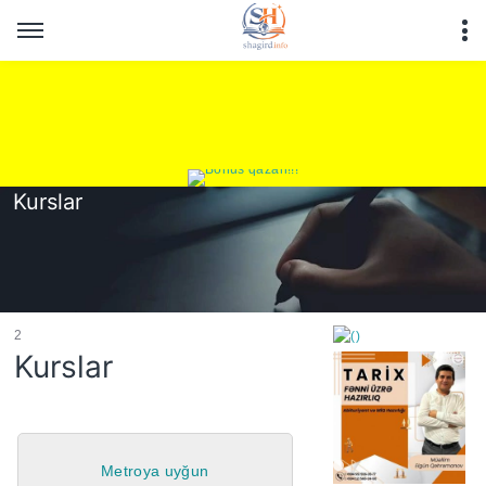
Kurslar
2
Kurslar
https://wa.me/994552244
Metroya uyğun