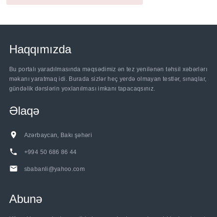
Haqqımızda
Bu portalı yaradılmasında məqsədimiz ən tez yenilənən təhsil xəbərlərı
məkanı yaratmaq idi. Burada sizlər heç yerdə olmayan testlər, sınaqlar,
gündəlik dərslərin yoxlanılması imkanı tapacaqsınız.
Əlaqə
Azərbaycan, Bakı şəhəri
+994 50 686 86 44
sbabanli@yahoo.com
Abunə