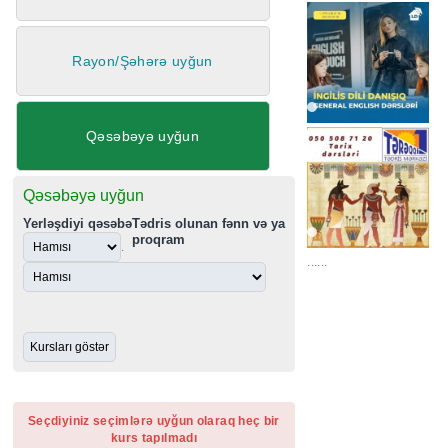
Rayon/Şəhərə uyğun
Qəsəbəyə uyğun
Qəsəbəyə uyğun
Yerləşdiyi qəsəbə
Tədris olunan fənn və ya
proqram
.
......
Seçdiyiniz seçimlərə uyğun olaraq heç bir
kurs tapılmadı