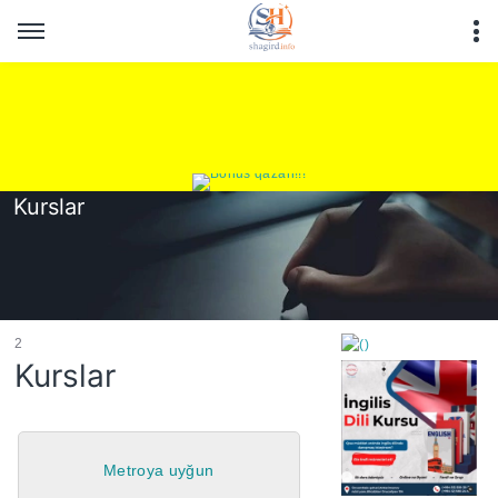
Kurslar
2
Kurslar
https://wa.me/994552244
Metroya uyğun