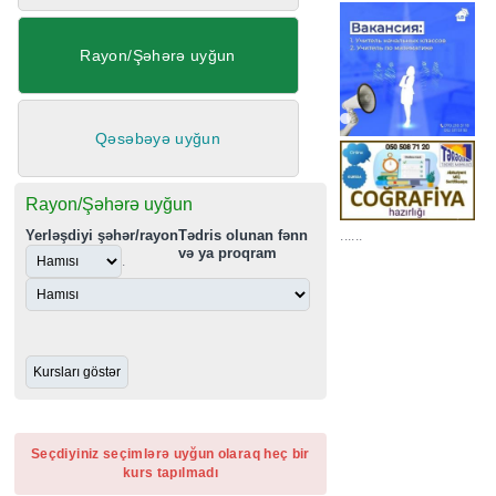
Rayon/Şəhərə uyğun
Qəsəbəyə uyğun
Rayon/Şəhərə uyğun
Yerləşdiyi şəhər/rayon
Tədris olunan fənn
......
və ya proqram
.
Seçdiyiniz seçimlərə uyğun olaraq heç bir
kurs tapılmadı