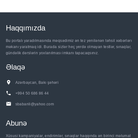
Haqqımızda
Bu portalı yaradılmasında məqsədimiz ən tez yenilənən təhsil xəbərlərı
məkanı yaratmaq idi. Burada sizlər heç yerdə olmayan testlər, sınaqlar,
gündəlik dərslərin yoxlanılması imkanı tapacaqsınız.
Əlaqə
Azərbaycan, Bakı şəhəri
+994 50 686 86 44
sbabanli@yahoo.com
Abunə
Xüsusi kampaniyalar, endirimlər, sınaqlar haqqında ən birinci məlumat