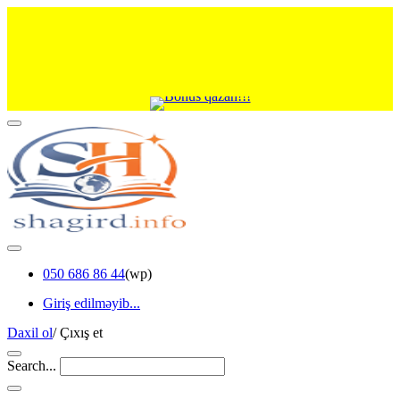
050 686 86 44
(wp)
Giriş edilməyib...
Daxil ol
/
Çıxış et
Search...