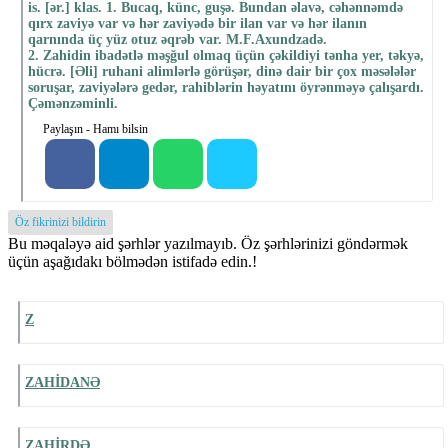
is. [ər.] klas. 1. Bucaq, künc, guşə. Bundan əlavə, cəhənnəmdə
qırx zaviyə var və hər zaviyədə bir ilan var və hər ilanın
qarnında üç yüz otuz əqrəb var. M.F.Axundzadə.
2. Zahidin ibadətlə məşğul olmaq üçün çəkildiyi tənha yer, təkyə,
hücrə. [Əli] ruhani alimlərlə görüşər, dinə dair bir çox məsələlər
soruşar, zaviyələrə gedər, rahiblərin həyatını öyrənməyə çalışardı.
Çəmənzəminli.
Paylaşın - Hamı bilsin
Öz fikrinizi bildirin
Bu məqaləyə aid şərhlər yazılmayıb. Öz şərhlərinizi göndərmək
üçün aşağıdakı bölmədən istifadə edin.!
Z
ZAHİDANƏ
ZAHİRDƏ