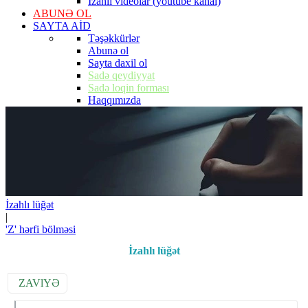
İzahlı videolar (youtube kanal)
ABUNƏ OL
SAYTA AİD
Təşəkkürlər
Abunə ol
Sayta daxil ol
Sadə qeydiyyat
Sadə loqin forması
Haqqımızda
İzahlı lüğət
|
'Z' hərfi bölməsi
İzahlı lüğət
ZAVlYƏ