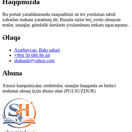
Haqqımızda
Bu portalı yaradılmasında məqsədimiz ən tez yenilənən təhsil
xəbərlərı məkanı yaratmaq idi. Burada sizlər heç yerdə olmayan
testlər, sınaqlar, gündəlik dərslərin yoxlanılması imkanı tapacaqsınız.
Əlaqə
Azərbaycan, Bakı şəhəri
+994 50 686 86 44
sbabanli@yahoo.com
Abunə
Xüsusi kampaniyalar, endirimlər, sınaqlar haqqında ən birinci
məlumat almaq üçün abunə olun (PULSUZDUR)