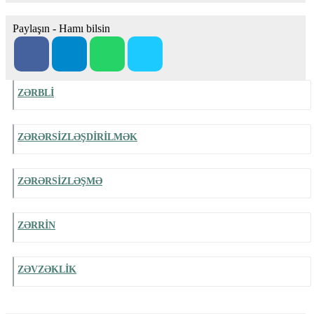
Paylaşın - Hamı bilsin
ZƏRBLİ
ZƏRƏRSİZLƏŞDİRİLMƏK
ZƏRƏRSİZLƏŞMƏ
ZƏRRİN
ZƏVZƏKLİK