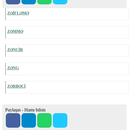
ZƏİFLƏMƏ
ZƏMMƏ
ZƏNCİR
ZƏNG
ZƏRBƏÇİ
Paylaşın - Hamı bilsin