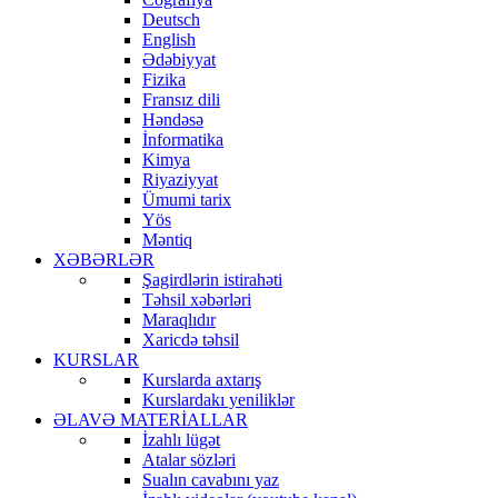
Deutsch
English
Ədəbiyyat
Fizika
Fransız dili
Həndəsə
İnformatika
Kimya
Riyaziyyat
Ümumi tarix
Yös
Məntiq
XƏBƏRLƏR
Şagirdlərin istirahəti
Təhsil xəbərləri
Maraqlıdır
Xaricdə təhsil
KURSLAR
Kurslarda axtarış
Kurslardakı yeniliklər
ƏLAVƏ MATERİALLAR
İzahlı lügət
Atalar sözləri
Sualın cavabını yaz