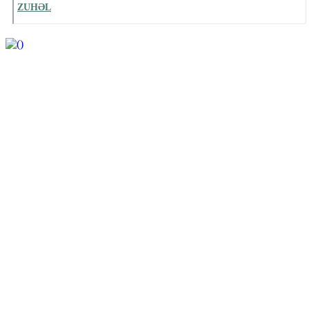
ZUHƏL
https://wa.me/994552244433