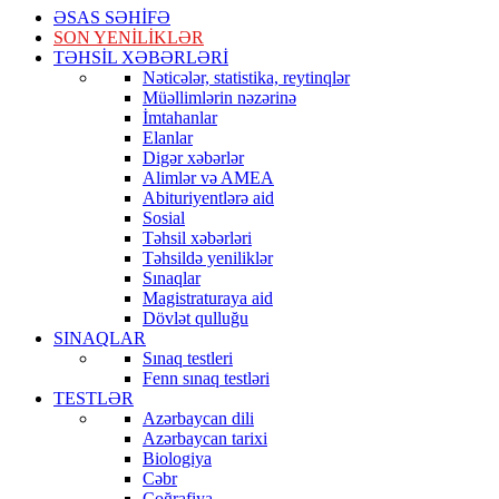
ƏSAS SƏHİFƏ
SON YENİLİKLƏR
TƏHSİL XƏBƏRLƏRİ
Nəticələr, statistika, reytinqlər
Müəllimlərin nəzərinə
İmtahanlar
Elanlar
Digər xəbərlər
Alimlər və AMEA
Abituriyentlərə aid
Sosial
Təhsil xəbərləri
Təhsildə yeniliklər
Sınaqlar
Magistraturaya aid
Dövlət qulluğu
SINAQLAR
Sınaq testleri
Fenn sınaq testləri
TESTLƏR
Azərbaycan dili
Azərbaycan tarixi
Biologiya
Cəbr
Coğrafiya