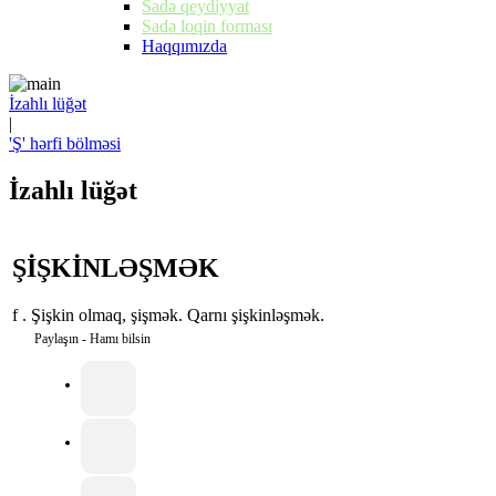
Sadə qeydiyyat
Sadə loqin forması
Haqqımızda
İzahlı lüğət
|
'Ş' hərfi bölməsi
İzahlı lüğət
ŞİŞKİNLƏŞMƏK
f . Şişkin olmaq, şişmək. Qarnı şişkinləşmək.
Paylaşın - Hamı bilsin