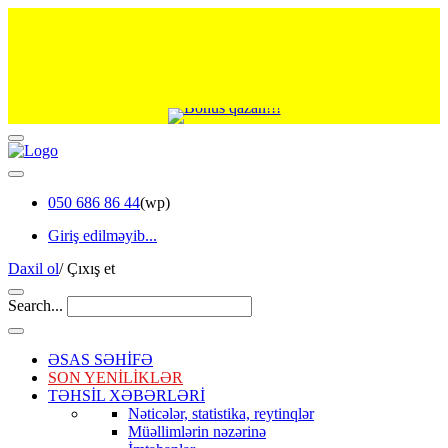
050 686 86 44
(wp)
Giriş edilməyib...
Daxil ol
/
Çıxış et
Search...
ƏSAS SƏHİFƏ
SON YENİLİKLƏR
TƏHSİL XƏBƏRLƏRİ
Nəticələr, statistika, reytinqlər
Müəllimlərin nəzərinə