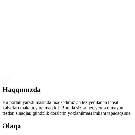
......
Haqqımızda
Bu portalı yaradılmasında məqsədimiz ən tez yenilənən təhsil
xəbərlərı məkanı yaratmaq idi. Burada sizlər heç yerdə olmayan
testlər, sınaqlar, gündəlik dərslərin yoxlanılması imkanı tapacaqsınız.
Əlaqə