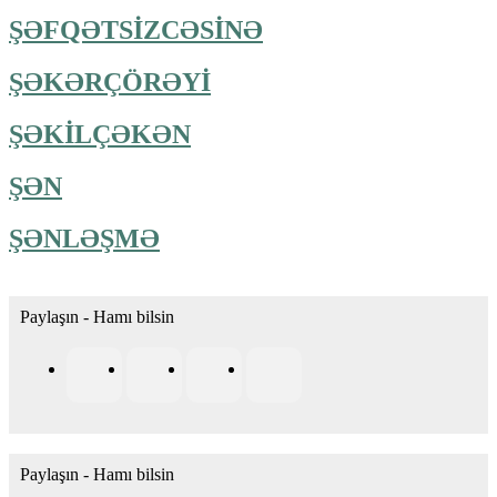
ŞƏFQƏTSİZCƏSİNƏ
ŞƏKƏRÇÖRƏYİ
ŞƏKİLÇƏKƏN
ŞƏN
ŞƏNLƏŞMƏ
Paylaşın - Hamı bilsin
Paylaşın - Hamı bilsin