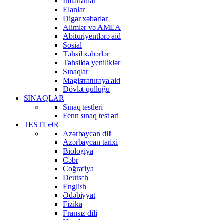
İmtahanlar
Elanlar
Digər xəbərlər
Alimlər və AMEA
Abituriyentlərə aid
Sosial
Təhsil xəbərləri
Təhsildə yeniliklər
Sınaqlar
Magistraturaya aid
Dövlət qulluğu
SINAQLAR
Sınaq testleri
Fenn sınaq testləri
TESTLƏR
Azərbaycan dili
Azərbaycan tarixi
Biologiya
Cəbr
Coğrafiya
Deutsch
English
Ədəbiyyat
Fizika
Fransız dili