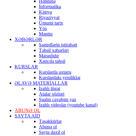
Həndəsə
İnformatika
Kimya
Riyaziyyat
Ümumi tarix
Yös
Məntiq
XƏBƏRLƏR
Şagirdlərin istirahəti
Təhsil xəbərləri
Maraqlıdır
Xaricdə təhsil
KURSLAR
Kurslarda axtarış
Kurslardakı yeniliklər
ƏLAVƏ MATERİALLAR
İzahlı lügət
Atalar sözləri
Sualın cavabını yaz
İzahlı videolar (youtube kanal)
ABUNƏ OL
SAYTA AİD
Təşəkkürlər
Abunə ol
Sayta daxil ol