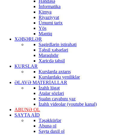
Həndəsə
İnformatika
Kimya
Riyaziyyat
Ümumi tarix
Yös
Məntiq
XƏBƏRLƏR
Şagirdlərin istirahəti
Təhsil xəbərləri
Maraqlıdır
Xaricdə təhsil
KURSLAR
Kurslarda axtarış
Kurslardakı yeniliklər
ƏLAVƏ MATERİALLAR
İzahlı lügət
Atalar sözləri
Sualın cavabını yaz
İzahlı videolar (youtube kanal)
ABUNƏ OL
SAYTA AİD
Təşəkkürlər
Abunə ol
Sayta daxil ol