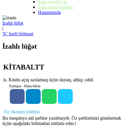
Sadə qeydiyyat
Sadə loqin forması
Haqqımızda
İzahlı lüğət
|
'K' hərfi bölməsi
İzahlı lüğət
KİTABALTT
is. Kitabı açıq saxlamaq üçün dayaq, altlıq; rəhil.
Paylaşın - Hamı bilsin
Öz fikrinizi bildirin
Bu məqaləyə aid şərhlər yazılmayıb. Öz şərhlərinizi göndərmək
üçün aşağıdakı bölmədən istifadə edin.!