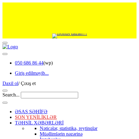
050 686 86 44
(wp)
Giriş edilməyib...
Daxil ol
/
Çıxış et
Search...
ƏSAS SƏHİFƏ
SON YENİLİKLƏR
TƏHSİL XƏBƏRLƏRİ
Nəticələr, statistika, reytinqlər
Müəllimlərin nəzərinə