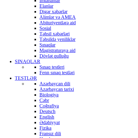
İmtahanlar
Elanlar
Digər xəbərlər
Alimlər və AMEA
Abituriyentlərə aid
Sosial
Təhsil xəbərləri
Təhsildə yeniliklər
Sınaqlar
Magistraturaya aid
Dövlət qulluğu
SINAQLAR
Sınaq testleri
Fenn sınaq testləri
TESTLƏR
Azərbaycan dili
Azərbaycan tarixi
Biologiya
Cəbr
Coğrafiya
Deutsch
English
Ədəbiyyat
Fizika
Fransız dili