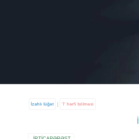
|
İzahlı lüğət
'İ' hərfi bölməsi
İRTİCAPƏRƏST