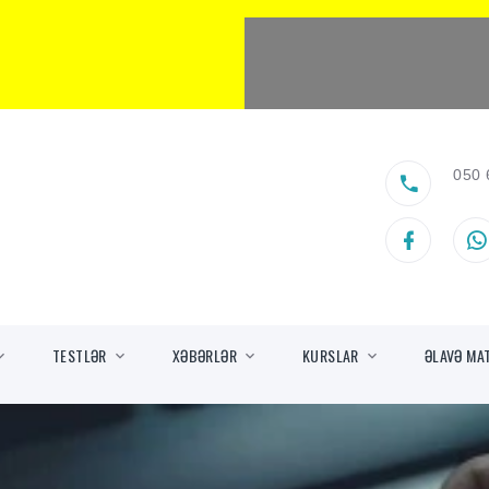
050 
TESTLƏR
XƏBƏRLƏR
KURSLAR
ƏLAVƏ MA