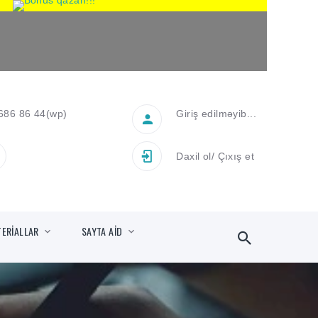
686 86 44
(wp)
Giriş edilməyib...
Daxil ol
/
Çıxış et
TERİALLAR
SAYTA AİD