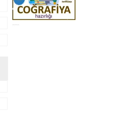
......