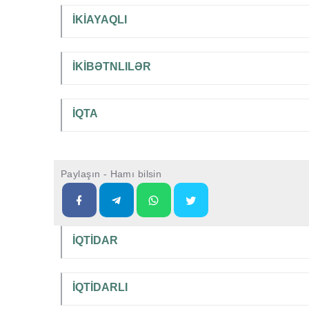
İKİAYAQLI
İKİBƏTNLILƏR
İQTA
Paylaşın - Hamı bilsin
İQTİDAR
İQTİDARLI