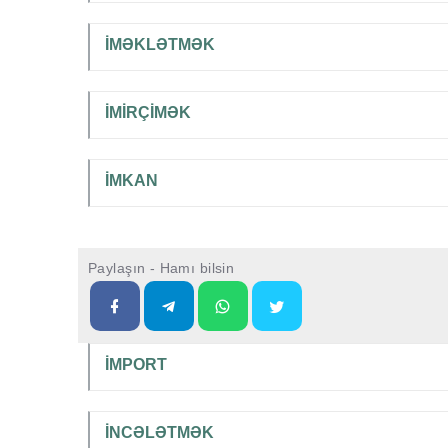
İMƏKLƏTMƏK
İMİRÇİMƏK
İMKAN
Paylaşın - Hamı bilsin
İMPORT
İNCƏLƏTMƏK