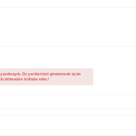
 yazılmayıb. Öz şərhlərinizi göndərmək üçün
kı bölmədən istifadə edin.!