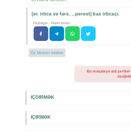
[ər. irtica və fars. ...pərəst] bax irticaçı.
Paylaşın - Hamı bilsin
Öz fikrinizi bildirin
Bu məqaləyə aid şərhlər
aşağıda
IÇDIRMƏK
IÇIRMƏK