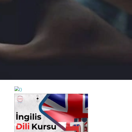
https://wa.me/994552244433