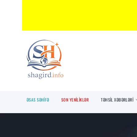
ƏSAS SƏHİFƏ
SON YENİLİKLƏR
TƏHSİL XƏBƏRLƏRİ