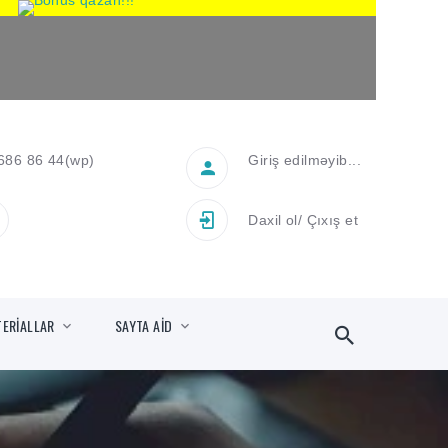
686 86 44
(wp)
Giriş edilməyib...
Daxil ol
/
Çıxış et
TERİALLAR
SAYTA AİD