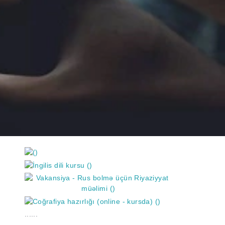
https://wa.me/994552244433
......