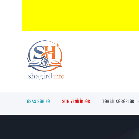
ƏSAS SƏHİFƏ
SON YENİLİKLƏR
TƏHSİL XƏBƏRLƏRİ