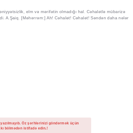
ədəniyyətsizlik, elm və mərifətin olmadığı hal. Cəhalətlə mübarizə
rdi. A.Şaiq. [Məhərrəm:] Ah! Cəhalət! Cəhalət! Səndən daha nələr
 yazılmayıb. Öz şərhlərinizi göndərmək üçün
kı bölmədən istifadə edin.!