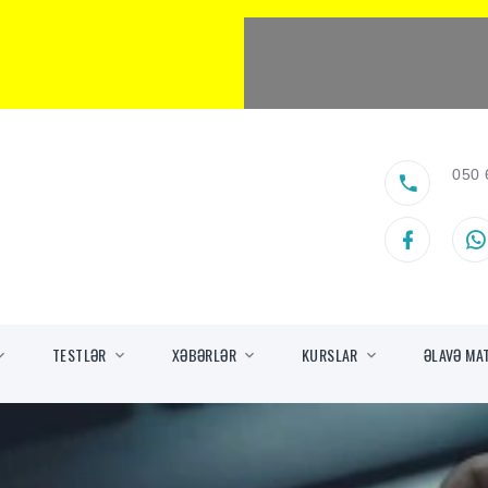
050 
TESTLƏR
XƏBƏRLƏR
KURSLAR
ƏLAVƏ MA