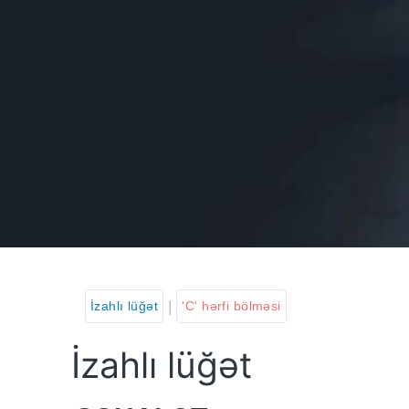
|
İzahlı lüğət
'C' hərfi bölməsi
İzahlı lüğət