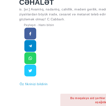
CƏHALƏT
is. [ər.] Avamlıq, nadanlıq, cahillik, mədəni gerilik, m
ziyalılardan böyük iradə, cəsarət və mətanət tələb edi
gözləmək olmaz! C.Cabbarlı.
Paylaşın - Hamı bilsin
Öz fikrinizi bildirin
Bu məqaləyə aid şərhlər
aşağıda