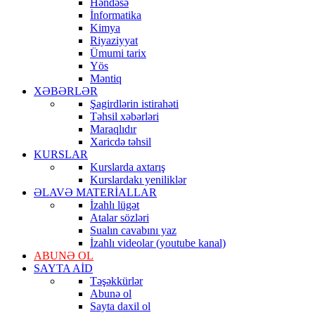
Həndəsə
İnformatika
Kimya
Riyaziyyat
Ümumi tarix
Yös
Məntiq
XƏBƏRLƏR
Şagirdlərin istirahəti
Təhsil xəbərləri
Maraqlıdır
Xaricdə təhsil
KURSLAR
Kurslarda axtarış
Kurslardakı yeniliklər
ƏLAVƏ MATERİALLAR
İzahlı lügət
Atalar sözləri
Sualın cavabını yaz
İzahlı videolar (youtube kanal)
ABUNƏ OL
SAYTA AİD
Təşəkkürlər
Abunə ol
Sayta daxil ol