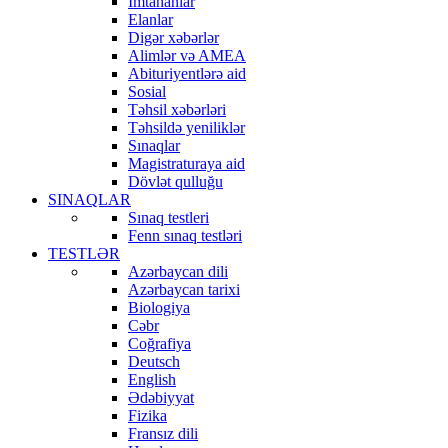
İmtahanlar
Elanlar
Digər xəbərlər
Alimlər və AMEA
Abituriyentlərə aid
Sosial
Təhsil xəbərləri
Təhsildə yeniliklər
Sınaqlar
Magistraturaya aid
Dövlət qulluğu
SINAQLAR
Sınaq testleri
Fenn sınaq testləri
TESTLƏR
Azərbaycan dili
Azərbaycan tarixi
Biologiya
Cəbr
Coğrafiya
Deutsch
English
Ədəbiyyat
Fizika
Fransız dili