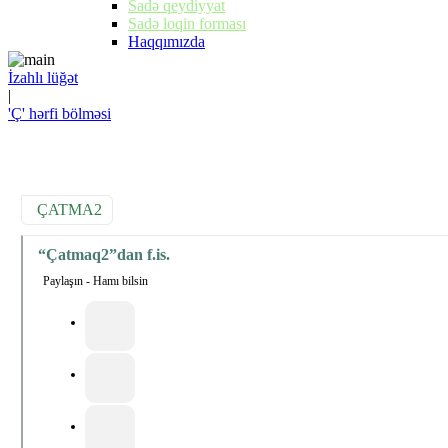
Sadə qeydiyyat
Sadə loqin forması
Haqqımızda
İzahlı lüğət
|
'Ç' hərfi bölməsi
ÇATMA2
“Çatmaq2”dan f.is.
Paylaşın - Hamı bilsin