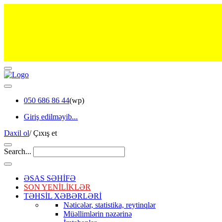
050 686 86 44
(wp)
Giriş edilməyib...
Daxil ol
/
Çıxış et
Search...
ƏSAS SƏHİFƏ
SON YENİLİKLƏR
TƏHSİL XƏBƏRLƏRİ
Nəticələr, statistika, reytinqlər
Müəllimlərin nəzərinə