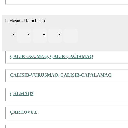
Paylaşın - Hamı bilsin
ÇALIB-OXUMAQ, ÇALIB-ÇAĞIRMAQ
ÇALIŞIB-VURUŞMAQ, ÇALIŞIB-ÇAPALAMAQ
ÇALMAQ3
ÇARHOVUZ