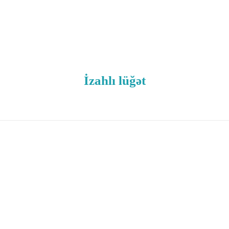
İzahlı lüğət