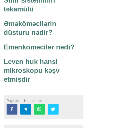
Sinir sisteminin
təkamülü
Əməköməcilərin
düsturu nədir?
Emenkomeciler nedi?
Leven huk hansi
mikroskopu kəşv
etmişdir
Paylaşın - Hamı bilsin