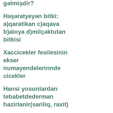
gəlmişdir?
Həşəratyeyən bitki:
a)qaratikan c)aqava
b)aloya d)milçəktutan
bitkisi
Xaccicekler fesilesinin
ekser
numayendelerinnde
cicekler
Hansi yosunlardan
tebabetdederman
hazirlanir(sariliq, raxit)