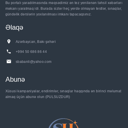
Bu portalı yaradılmasında məqsədimiz ən tez yenilənən təhsil xəbərlərı
məkanı yaratmaq idi. Burada sizlər heç yerdə olmayan testlər, sınaqlar,
gündəlik dərslərin yoxlanılması imkanı tapacaqsınız.
Əlaqə
Azərbaycan, Bakı şəhəri
+994 50 686 86 44
sbabanli@yahoo.com
Abunə
Xüsusi kampaniyalar, endirimlər, sınaqlar haqqında ən birinci məlumat
almaq üçün abunə olun (PULSUZDUR)