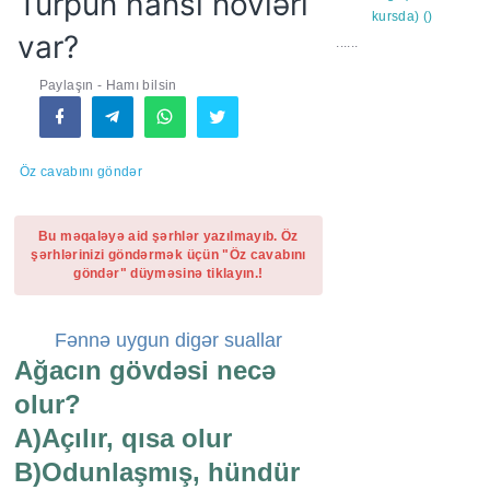
Turpun hansı növləri
var?
......
Paylaşın - Hamı bilsin
Öz cavabını göndər
Bu məqaləyə aid şərhlər yazılmayıb. Öz
şərhlərinizi göndərmək üçün "Öz cavabını
göndər" düyməsinə tiklayın.!
Fənnə uygun digər suallar
Ağacın gövdəsi necə
olur?
A)Açılır, qısa olur
B)Odunlaşmış, hündür