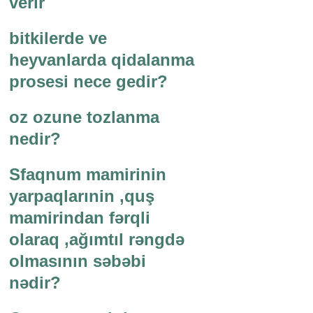
verir
bitkilerde ve
heyvanlarda qidalanma
prosesi nece gedir?
oz ozune tozlanma
nedir?
Sfaqnum mamirinin
yarpaqlarınin ,quş
mamirindan fərqli
olaraq ,ağımtıl rəngdə
olmasının səbəbi
nədir?