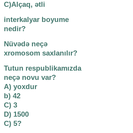
C)Alçaq, ətli
interkalyar boyume
nedir?
Nüvədə neçə
xromosom saxlanılır?
Tutun respublikamızda
neçə novu var?
A) yoxdur
b) 42
C) 3
D) 1500
C) 5?