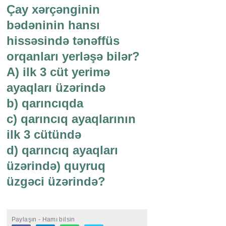
Çay xərçənginin
bədəninin hansı
hissəsində tənəffüs
orqanları yerləşə bilər?
A) ilk 3 cüt yerimə
ayaqları üzərində
b) qarıncıqda
c) qarıncıq ayaqlarının
ilk 3 cütündə
d) qarıncıq ayaqları
üzərində) quyruq
üzgəci üzərində?
Paylaşın - Hamı bilsin