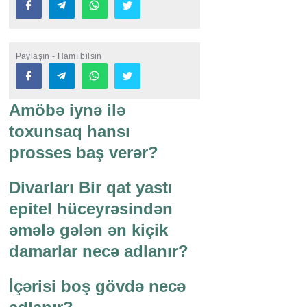
Paylaşın - Hamı bilsin
Amöbə iynə ilə
toxunsaq hansı
prosses baş verər?
Divarları Bir qat yastı
epitel hüceyrəsindən
əmələ gələn ən kiçik
damarlar necə adlanır?
İçərisi boş gövdə necə