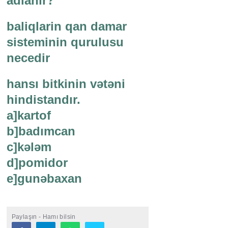
adlanır?
baliqlarin qan damar
sisteminin qurulusu
necedir
hansı bitkinin vətəni
hindistandır.
a]kartof
b]badımcan
c]kələm
d]pomidor
e]gunəbaxan
Paylaşın - Hamı bilsin