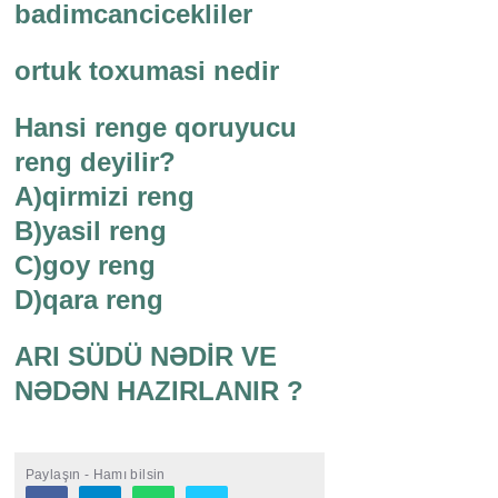
badimcancicekliler
ortuk toxumasi nedir
Hansi renge qoruyucu
reng deyilir?
A)qirmizi reng
B)yasil reng
C)goy reng
D)qara reng
ARI SÜDÜ NƏDİR VE
NƏDƏN HAZIRLANIR ?
Paylaşın - Hamı bilsin