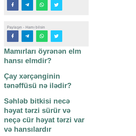
Paylaşın - Hamı bilsin
Mamırları öyrənən elm
hansı elmdir?
Çay xərçənginin
tənəffüsü nə ilədir?
Səhləb bitkisi necə
həyat tərzi sürür və
neçə cür həyat tərzi var
və hansılardır