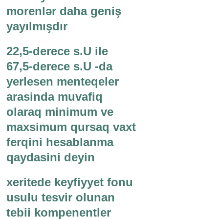
morenlər daha geniş
yayılmışdır
22,5-derece s.U ile
67,5-derece s.U -da
yerlesen menteqeler
arasinda muvafiq
olaraq minimum ve
maxsimum qursaq vaxt
ferqini hesablanma
qaydasini deyin
xeritede keyfiyyet fonu
usulu tesvir olunan
tebii kompenentler