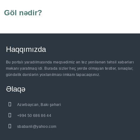
Göl nədir?
Haqqımızda
Bu portalı yaradılmasında məqsədimiz ən tez yenilənən təhsil xəbərlərı
məkanı yaratmaq idi. Burada sizlər heç yerdə olmayan testlər, sınaqlar,
gündəlik dərslərin yoxlanılması imkanı tapacaqsınız.
Əlaqə
Azərbaycan, Bakı şəhəri
+994 50 686 86 44
sbabanli@yahoo.com