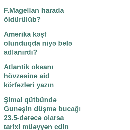
F.Magellan harada
öldürülüb?
Amerika kəşf
olunduqda niyə belə
adlanırdı?
Atlantik okeanı
hövzəsinə aid
körfəzləri yazın
Şimal qütbündə
Gunəşin düşmə bucağı
23.5-dərəcə olarsa
tarixi müəyyən edin