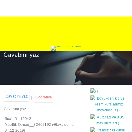
Cavabını yaz
Cavabını yaz
|
Coğrafiya
Cavabını yaz
Sual ID - 12942
https://wa.me/994552244
Müəllif: Qonaq__32462192
(Əlavə edilib:
04.12.2019)