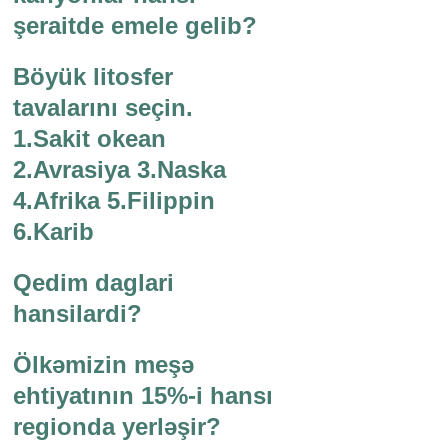
şeraitde emele gelib?
Böyük litosfer
tavalarını seçin.
1.Sakit okean
2.Avrasiya 3.Naska
4.Afrika 5.Filippin
6.Karib
Qedim daglari
hansilardi?
Ölkəmizin meşə
ehtiyatının 15%-i hansı
regionda yerləşir?