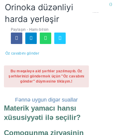
Orinoka düzənliyi
......
harda yerləşir
Paylaşın - Hamı bilsin
Öz cavabını göndər
Bu məqaləyə aid şərhlər yazılmayıb. Öz
şərhlərinizi göndərmək üçün "Öz cavabını
göndər" düyməsinə tiklayın.!
Fənnə uygun digər suallar
Materik yamacı hansı
xüsusiyyəti ilə seçilir?
Comoqunma zirvəsinin