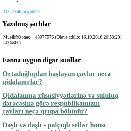
Öz cavabını göndər
Yazılmış şərhlər
Müəllif:Qonaq__43977576
(Əlavə edilib: 16.10.2018 20:53:28)
Eratosfen
Fənnə uygun digər suallar
Ortadağlıqdan başlayan çaylar necə
qidalanırlar?
Qidalanma xüsusiyyətlərinə və sululuq
dərəcəsinə görə respublikamızın
çayları neçə qrupa bölünür?
Daşlı və daşlı - palçıqlı sellər hansı