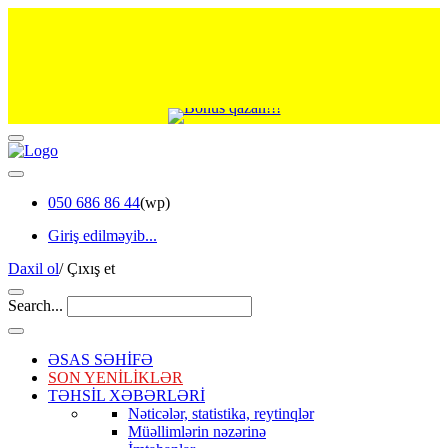
050 686 86 44
(wp)
Giriş edilməyib...
Daxil ol
/
Çıxış et
Search...
ƏSAS SƏHİFƏ
SON YENİLİKLƏR
TƏHSİL XƏBƏRLƏRİ
Nəticələr, statistika, reytinqlər
Müəllimlərin nəzərinə