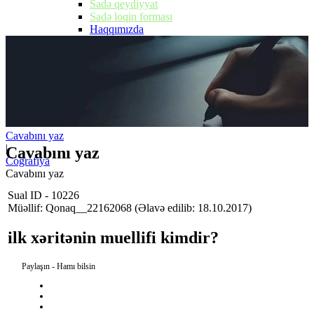
Sadə qeydiyyat
Sadə loqin forması
Haqqımızda
Cavabını yaz
|
Cavabını yaz
Coğrafiya
Cavabını yaz
Sual ID - 10226
Müəllif: Qonaq__22162068
(Əlavə edilib: 18.10.2017)
ilk xəritənin muellifi kimdir?
Paylaşın - Hamı bilsin