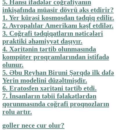
5. Hansı ifadələr coğrafiyanın
inkişafında müasir dövrü əks etdirir?
1. Yer kürəsi kosmosdan tədqiq edilir.
2. Avropalılar Amerikanı kəşf etdilər.
3. Coğrafi tədqiqatların nəticələri
praktiki əhəmiyyət daşıyır.
4. Xəritənin tərtib olunmasında
kompüter proqramlarından istifadə
olunur.
5. Əbu Reyhan Biruni Şərqdə ilk dəfə
Yerin modelini düzəltmişdir.
6. Eratosfen xəritəni tərtib etdi.
7. İnsanların təbii fəlakətlərdən
qorunmasında coğrafi proqnozların
rolu artır.
goller nece cur olur?