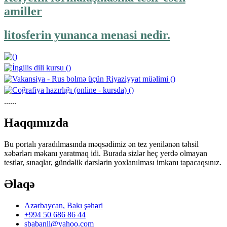
amiller
litosferin yunanca menasi nedir.
......
https://wa.me/994552244433
Haqqımızda
Bu portalı yaradılmasında məqsədimiz ən tez yenilənən təhsil
xəbərlərı məkanı yaratmaq idi. Burada sizlər heç yerdə olmayan
testlər, sınaqlar, gündəlik dərslərin yoxlanılması imkanı tapacaqsınız.
Əlaqə
Azərbaycan, Bakı şəhəri
+994 50 686 86 44
sbabanli@yahoo.com