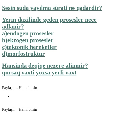
Səsin suda yayılma sürəti nə qədərdir?
Yerin daxilinde geden prosesler nece
adlanir?
a)endogen prosesler
b)ekzogen prosesler
c)tektonik hereketler
d)morfostruktur
Hansinda deqiqe nezere alinmir?
qursaq vaxti yoxsa yerli vaxt
Paylaşın - Hamı bilsin
Paylaşın - Hamı bilsin