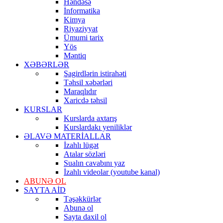
Həndəsə
İnformatika
Kimya
Riyaziyyat
Ümumi tarix
Yös
Məntiq
XƏBƏRLƏR
Şagirdlərin istirahəti
Təhsil xəbərləri
Maraqlıdır
Xaricdə təhsil
KURSLAR
Kurslarda axtarış
Kurslardakı yeniliklər
ƏLAVƏ MATERİALLAR
İzahlı lügət
Atalar sözləri
Sualın cavabını yaz
İzahlı videolar (youtube kanal)
ABUNƏ OL
SAYTA AİD
Təşəkkürlər
Abunə ol
Sayta daxil ol