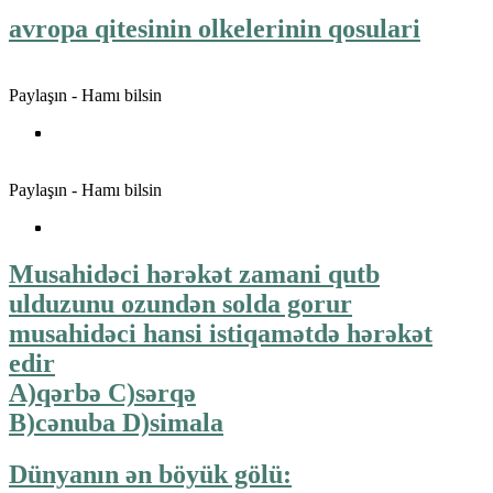
avropa qitesinin olkelerinin qosulari
Paylaşın - Hamı bilsin
Paylaşın - Hamı bilsin
Musahidəci hərəkət zamani qutb
ulduzunu ozundən solda gorur
musahidəci hansi istiqamətdə hərəkət
edir
A)qərbə C)sərqə
B)cənuba D)simala
Dünyanın ən böyük gölü: