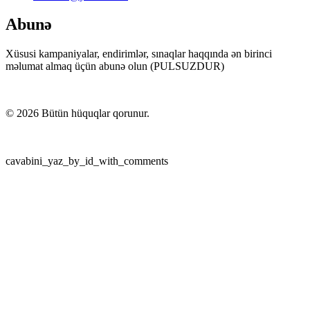
Abunə
Xüsusi kampaniyalar, endirimlər, sınaqlar haqqında ən birinci
məlumat almaq üçün abunə olun (PULSUZDUR)
©
2026
Bütün hüquqlar qorunur.
cavabini_yaz_by_id_with_comments