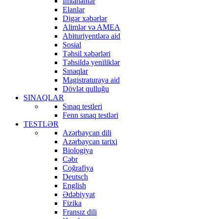
İmtahanlar
Elanlar
Digər xəbərlər
Alimlər və AMEA
Abituriyentlərə aid
Sosial
Təhsil xəbərləri
Təhsildə yeniliklər
Sınaqlar
Magistraturaya aid
Dövlət qulluğu
SINAQLAR
Sınaq testleri
Fenn sınaq testləri
TESTLƏR
Azərbaycan dili
Azərbaycan tarixi
Biologiya
Cəbr
Coğrafiya
Deutsch
English
Ədəbiyyat
Fizika
Fransız dili