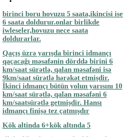
birinci boru hovuzu 5 saata,ikincisi ise
6 saata doldurur.onlar birlikde
iwleseler,hovuzu nece saata
doldurarlar.
Qaçış üzrə yarışda birinci idmançı
qaçacağı məsafənin dörddə birini 6
km/saat sürətlə, qalan məsafəni isə
9km/saat sürətlə hərəkət etmişdir.
İkinci idmançı bütün yolun yarısını 10
km/saat sürətlə, qalan məsafəni 6
km/saatsürətlə getmişdir. Hansı
idmançı finişə tez çatmışdır
Kök altinda 6+kök altında 5