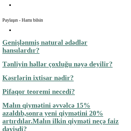
Paylaşın - Hamı bilsin
Genişlənmiş natural ədədlər
hansılardır?
Tənliyin həllər çoxluğu nəyə deyilir?
Kəsrlərin ixtisar nədir?
Pifaqor teoremi necedi?
Malın qiymətini əvvəlcə 15%
azaldıb,sonra yeni qiymətini 20%
artırdılar.Malın ilkin qiyməti neçə faiz
dəyişdi?