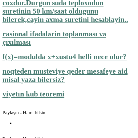
coxdur.Durgun suda teploxodun
suretinin 50 km/saat oldugunu
bilerek,cayin axma suretini hesablayin..
rasional ifadələrin toplanması və
çıxılması
f(x)=modulda x+xustu4 helli nece olur?
noqteden musteviye qeder mesafeye aid
misal yaza bilersiz?
viyetın kub teoremi
Paylaşın - Hamı bilsin