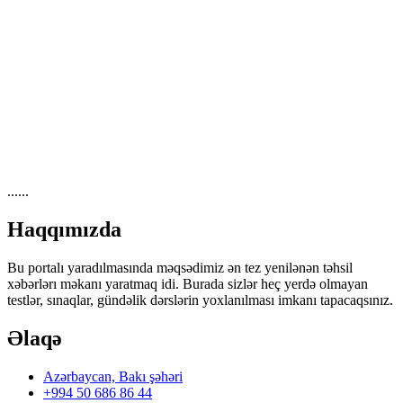
......
Haqqımızda
Bu portalı yaradılmasında məqsədimiz ən tez yenilənən təhsil
xəbərlərı məkanı yaratmaq idi. Burada sizlər heç yerdə olmayan
testlər, sınaqlar, gündəlik dərslərin yoxlanılması imkanı tapacaqsınız.
Əlaqə
Azərbaycan, Bakı şəhəri
+994 50 686 86 44