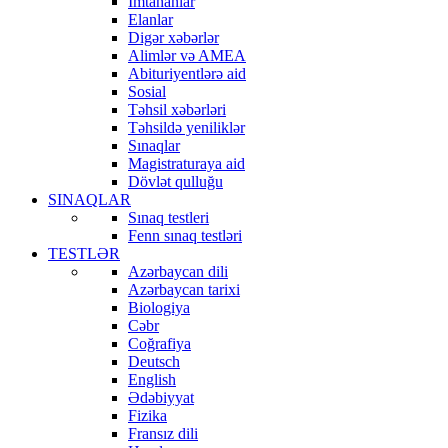
İmtahanlar
Elanlar
Digər xəbərlər
Alimlər və AMEA
Abituriyentlərə aid
Sosial
Təhsil xəbərləri
Təhsildə yeniliklər
Sınaqlar
Magistraturaya aid
Dövlət qulluğu
SINAQLAR
Sınaq testleri
Fenn sınaq testləri
TESTLƏR
Azərbaycan dili
Azərbaycan tarixi
Biologiya
Cəbr
Coğrafiya
Deutsch
English
Ədəbiyyat
Fizika
Fransız dili