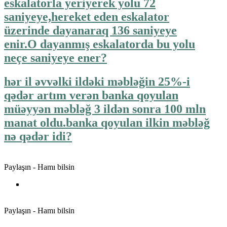
eskalatorla yeriyerek yolu 72
saniyeye,hereket eden eskalator
üzerinde dayanaraq 136 saniyeye
enir.O dayanmış eskalatorda bu yolu
neçe saniyeye ener?
hər il əvvəlki ildəki məbləğin 25%-i
qədər artım verən banka qoyulan
müəyyən məbləğ 3 ildən sonra 100 mln
manat oldu.banka qoyulan ilkin məbləğ
nə qədər idi?
Paylaşın - Hamı bilsin
Paylaşın - Hamı bilsin