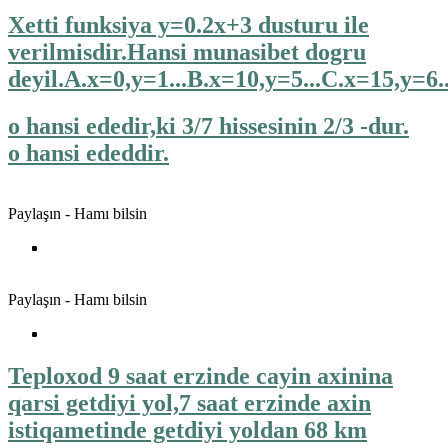
Xetti funksiya y=0.2x+3 dusturu ile
verilmisdir.Hansi munasibet dogru
deyil.A.x=0,y=1...B.x=10,y=5...C.x=15,y=6.
o hansi ededir,ki 3/7 hissesinin 2/3 -dur.
o hansi ededdir.
Paylaşın - Hamı bilsin
Paylaşın - Hamı bilsin
Teploxod 9 saat erzinde cayin axinina
qarsi getdiyi yol,7 saat erzinde axin
istiqametinde getdiyi yoldan 68 km