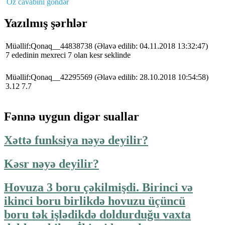
Öz cavabını göndər
Yazılmış şərhlər
Müəllif:Qonaq__44838738
(Əlavə edilib: 04.11.2018 13:32:47)
7 ededinin mexreci 7 olan kesr seklinde
Müəllif:Qonaq__42295569
(Əlavə edilib: 28.10.2018 10:54:58)
3.12 7.7
Fənnə uygun digər suallar
Xəttə funksiya nəyə deyilir?
Kəsr nəyə deyilir?
Hovuza 3 boru çəkilmişdi. Birinci və
ikinci boru birlikdə hovuzu üçüncü
boru tək işlədikdə doldurduğu vaxta