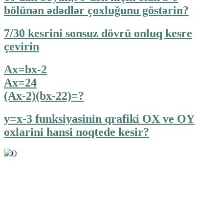
bölünən ədədlər çoxluğunu göstərin?
7/30 kesrini sonsuz dövrü onluq kesre
çevirin
Ax=bx-2
Ax=24
(Ax-2)(bx-22)=?
y=x-3 funksiyasinin qrafiki OX ve OY
oxlarini hansi noqtede kesir?
https://wa.me/994552244433