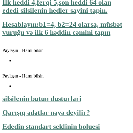
Ilk heddi 4,ferqi 5,son heddi 64 olan
ededi silsilenin hedler sayini tapin.
Hesablayın:b1=4, b2=24 olarsa, müsbət
vuruğu və ilk 6 həddin cəmini tapın
Paylaşın - Hamı bilsin
Paylaşın - Hamı bilsin
silsilenin butun dusturlari
Qarışıq ədətlər nəyə deyilir?
Ededin standart seklinin boluesi