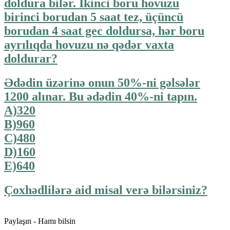
doldura bilər. İkinci boru hovuzu
birinci borudan 5 saat tez, üçüncü
borudan 4 saat gec doldursa, hər boru
ayrılıqda hovuzu nə qədər vaxta
doldurar?
Ədədin üzərinə onun 50%-ni gəlsələr
1200 alınar. Bu ədədin 40%-ni tapın.
A)320
B)960
C)480
D)160
E)640
Çoxhədlilərə aid misal verə bilərsiniz?
Paylaşın - Hamı bilsin