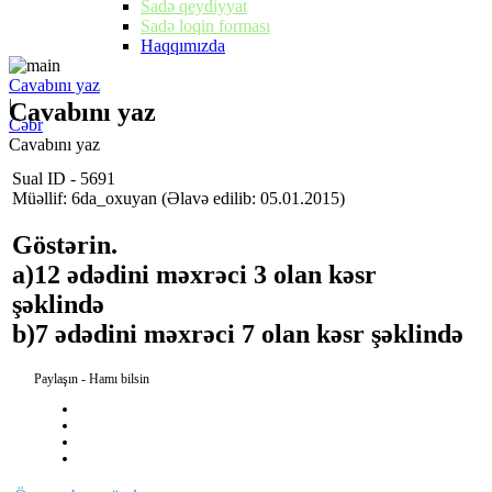
Sadə qeydiyyat
Sadə loqin forması
Haqqımızda
Cavabını yaz
|
Cavabını yaz
Cəbr
Cavabını yaz
Sual ID - 5691
Müəllif: 6da_oxuyan
(Əlavə edilib: 05.01.2015)
Göstərin.
a)12 ədədini məxrəci 3 olan kəsr
şəklində
b)7 ədədini məxrəci 7 olan kəsr şəklində
Paylaşın - Hamı bilsin