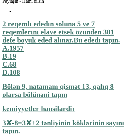
Paylaşın - Hamı bilsin
2 reqemlı ededın soluna 5 ve 7
reqemlerını elave etsek özunden 301
defe boyuk eded alınar.Bu ededı tapın.
A.1957
B.19
C.68
D.108
Bölən 9, natamam qismət 13, qalıq 8
olarsa bölünəni tapın
kemiyyetler hansilardir
3✘-8=3✘+2 tәnliyinin köklәrinin sayını
tapın.