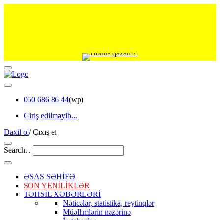
050 686 86 44
(wp)
Giriş edilməyib...
Daxil ol
/
Çıxış et
Search...
ƏSAS SƏHİFƏ
SON YENİLİKLƏR
TƏHSİL XƏBƏRLƏRİ
Nəticələr, statistika, reytinqlər
Müəllimlərin nəzərinə