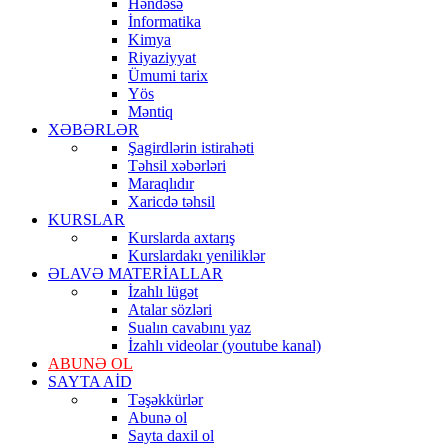
Həndəsə
İnformatika
Kimya
Riyaziyyat
Ümumi tarix
Yös
Məntiq
XƏBƏRLƏR
Şagirdlərin istirahəti
Təhsil xəbərləri
Maraqlıdır
Xaricdə təhsil
KURSLAR
Kurslarda axtarış
Kurslardakı yeniliklər
ƏLAVƏ MATERİALLAR
İzahlı lügət
Atalar sözləri
Sualın cavabını yaz
İzahlı videolar (youtube kanal)
ABUNƏ OL
SAYTA AİD
Təşəkkürlər
Abunə ol
Sayta daxil ol