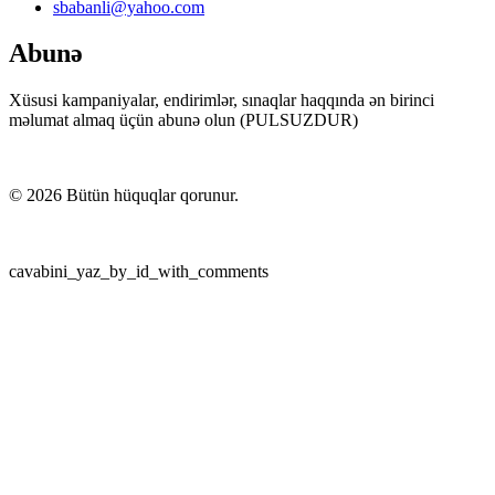
sbabanli@yahoo.com
Abunə
Xüsusi kampaniyalar, endirimlər, sınaqlar haqqında ən birinci
məlumat almaq üçün abunə olun (PULSUZDUR)
©
2026
Bütün hüquqlar qorunur.
cavabini_yaz_by_id_with_comments