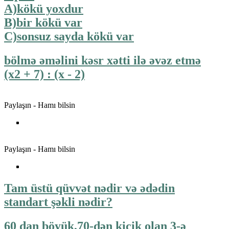
A)kökü yoxdur
B)bir kökü var
C)sonsuz sayda kökü var
bölmə əməlini kəsr xətti ilə əvəz etmə
(x2 + 7) : (x - 2)
Paylaşın - Hamı bilsin
Paylaşın - Hamı bilsin
Tam üstü qüvvət nədir və ədədin
standart şəkli nədir?
60 dan böyük,70-dən kiçik olan 3-ə