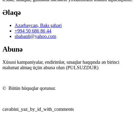
Əlaqə
Azərbaycan, Bakı şəhəri
+994 50 686 86 44
sbabanli@yahoo.com
Abunə
Xüsusi kampaniyalar, endirimlər, sınaqlar haqqında ən birinci
məlumat almaq üçün abunə olun (PULSUZDUR)
©
Bütün hüquqlar qorunur.
cavabini_yaz_by_id_with_comments