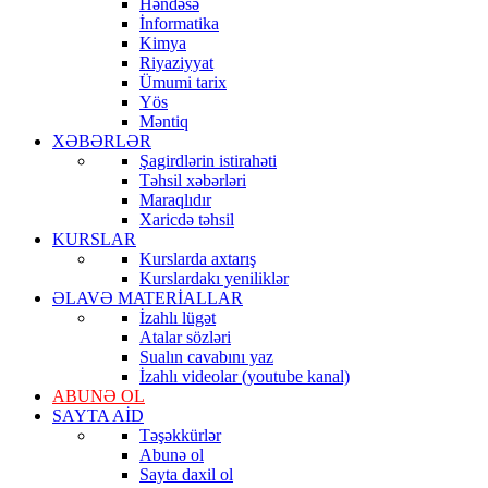
Həndəsə
İnformatika
Kimya
Riyaziyyat
Ümumi tarix
Yös
Məntiq
XƏBƏRLƏR
Şagirdlərin istirahəti
Təhsil xəbərləri
Maraqlıdır
Xaricdə təhsil
KURSLAR
Kurslarda axtarış
Kurslardakı yeniliklər
ƏLAVƏ MATERİALLAR
İzahlı lügət
Atalar sözləri
Sualın cavabını yaz
İzahlı videolar (youtube kanal)
ABUNƏ OL
SAYTA AİD
Təşəkkürlər
Abunə ol
Sayta daxil ol