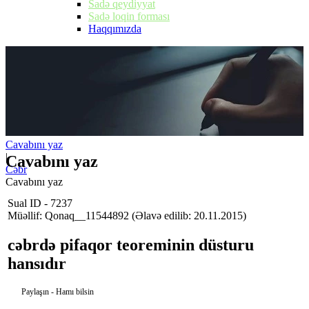
Sadə qeydiyyat
Sadə loqin forması
Haqqımızda
Cavabını yaz
|
Cavabını yaz
Cəbr
Cavabını yaz
Sual ID - 7237
Müəllif: Qonaq__11544892
(Əlavə edilib: 20.11.2015)
cəbrdə pifaqor teoreminin düsturu
hansıdır
Paylaşın - Hamı bilsin