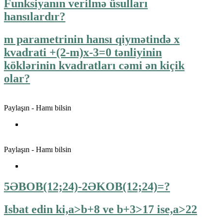
Funksiyanın verilmə üsulları
hansılardır?
m parametrinin hansı qiymətində x
kvadrati +(2-m)x-3=0 tənliyinin
köklərinin kvadratları cəmi ən kiçik
olar?
Paylaşın - Hamı bilsin
Paylaşın - Hamı bilsin
5ƏBOB(12;24)-2ƏKOB(12;24)=?
Isbat edin ki,a>b+8 ve b+3>17 ise,a>22