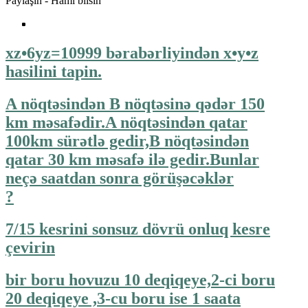
Paylaşın - Hamı bilsin
xz•6yz=10999 bərabərliyindən x•y•z
hasilini tapin.
A nöqtəsindən B nöqtəsinə qədər 150
km məsafədir.A nöqtəsindən qatar
100km sürətlə gedir,B nöqtəsindən
qatar 30 km məsafə ilə gedir.Bunlar
neçə saatdan sonra görüşəcəklər
?
7/15 kesrini sonsuz dövrü onluq kesre
çevirin
bir boru hovuzu 10 deqiqeye,2-ci boru
20 deqiqeye ,3-cu boru ise 1 saata