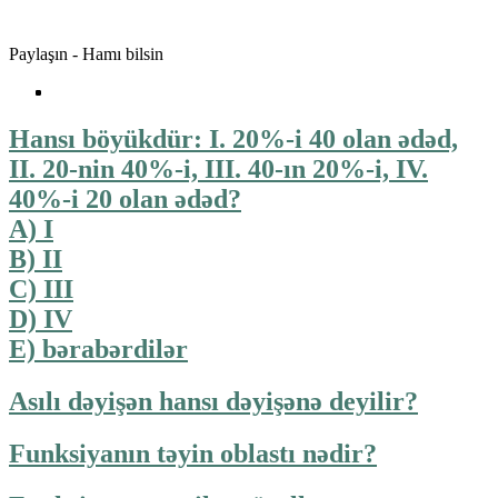
Paylaşın - Hamı bilsin
Hansı böyükdür: I. 20%-i 40 olan ədəd,
II. 20-nin 40%-i, III. 40-ın 20%-i, IV.
40%-i 20 olan ədəd?
A) I
B) II
C) III
D) IV
E) bərabərdilər
Asılı dəyişən hansı dəyişənə deyilir?
Funksiyanın təyin oblastı nədir?