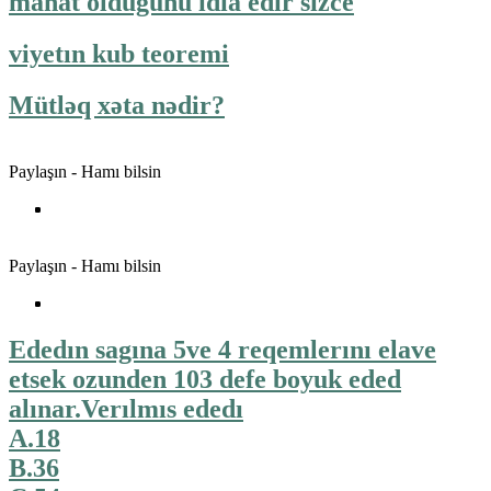
manat oldugunu idia edir sizce
viyetın kub teoremi
Mütləq xəta nədir?
Paylaşın - Hamı bilsin
Paylaşın - Hamı bilsin
Ededın sagına 5ve 4 reqemlerını elave
etsek ozunden 103 defe boyuk eded
alınar.Verılmıs ededı
A.18
B.36