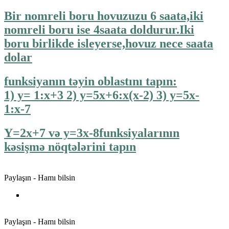
Bir nomreli boru hovuzuzu 6 saata,iki
nomreli boru ise 4saata doldurur.Iki
boru birlikde isleyerse,hovuz nece saata
dolar
funksiyanın təyin oblastını tapın:
1) y= 1:x+3 2) y=5x+6:x(x-2) 3) y=5x-
1:x-7
Y=2x+7 və y=3x-8funksiyalarının
kəsişmə nöqtələrini tapın
Paylaşın - Hamı bilsin
Paylaşın - Hamı bilsin