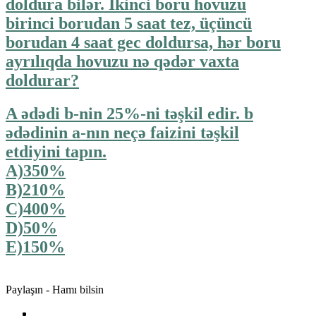
doldura bilər. İkinci boru hovuzu
birinci borudan 5 saat tez, üçüncü
borudan 4 saat gec doldursa, hər boru
ayrılıqda hovuzu nə qədər vaxta
doldurar?
A ədədi b-nin 25%-ni təşkil edir. b
ədədinin a-nın neçə faizini təşkil
etdiyini tapın.
A)350%
B)210%
C)400%
D)50%
E)150%
Paylaşın - Hamı bilsin