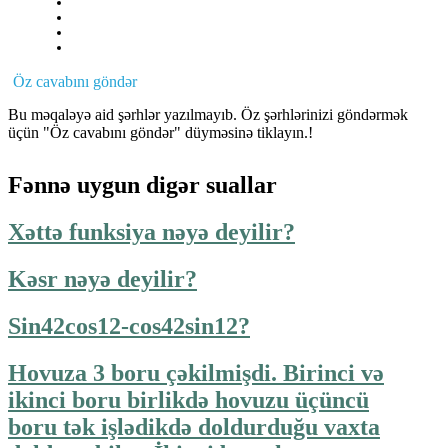
Öz cavabını göndər
Bu məqaləyə aid şərhlər yazılmayıb. Öz şərhlərinizi göndərmək
üçün "Öz cavabını göndər" düyməsinə tiklayın.!
Fənnə uygun digər suallar
Xəttə funksiya nəyə deyilir?
Kəsr nəyə deyilir?
Sin42cos12-cos42sin12?
Hovuza 3 boru çəkilmişdi. Birinci və
ikinci boru birlikdə hovuzu üçüncü
boru tək işlədikdə doldurduğu vaxta