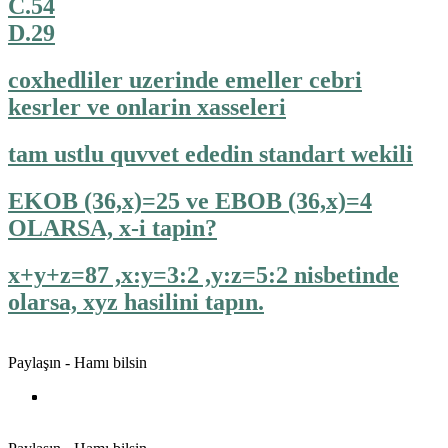
C.54
D.29
coxhedliler uzerinde emeller cebri
kesrler ve onlarin xasseleri
tam ustlu quvvet ededin standart wekili
EKOB (36,x)=25 ve EBOB (36,x)=4
OLARSA, x-i tapin?
x+y+z=87 ,x:y=3:2 ,y:z=5:2 nisbetinde
olarsa, xyz hasilini tapın.
Paylaşın - Hamı bilsin