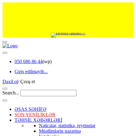
050 686 86 44
(wp)
Giriş edilməyib...
Daxil ol
/
Çıxış et
Search...
ƏSAS SƏHİFƏ
SON YENİLİKLƏR
TƏHSİL XƏBƏRLƏRİ
Nəticələr, statistika, reytinqlər
Müəllimlərin nəzərinə