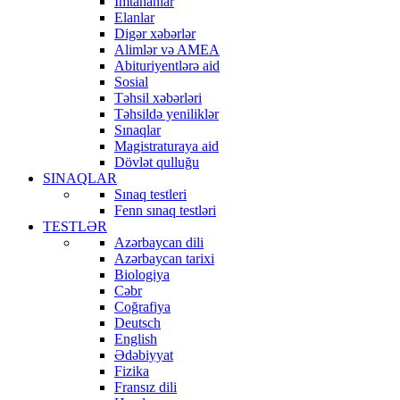
İmtahanlar
Elanlar
Digər xəbərlər
Alimlər və AMEA
Abituriyentlərə aid
Sosial
Təhsil xəbərləri
Təhsildə yeniliklər
Sınaqlar
Magistraturaya aid
Dövlət qulluğu
SINAQLAR
Sınaq testleri
Fenn sınaq testləri
TESTLƏR
Azərbaycan dili
Azərbaycan tarixi
Biologiya
Cəbr
Coğrafiya
Deutsch
English
Ədəbiyyat
Fizika
Fransız dili