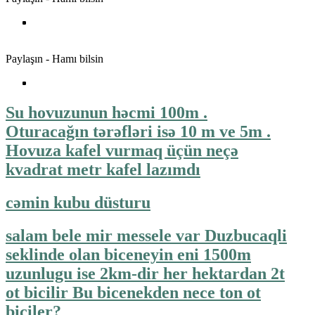
Paylaşın - Hamı bilsin
Su hovuzunun həcmi 100m .
Oturacağın tərəfləri isə 10 m ve 5m .
Hovuza kafel vurmaq üçün neçə
kvadrat metr kafel lazımdı
cəmin kubu düsturu
salam bele mir messele var Duzbucaqli
seklinde olan biceneyin eni 1500m
uzunlugu ise 2km-dir her hektardan 2t
ot bicilir Bu bicenekden nece ton ot
biciler?