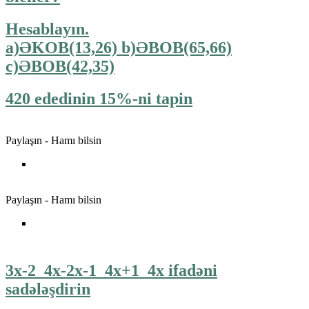
Hesablayın.
a)ƏKOB(13,26) b)ƏBOB(65,66)
c)ƏBOB(42,35)
420 ededinin 15%-ni tapin
Paylaşın - Hamı bilsin
Paylaşın - Hamı bilsin
3x-2_4x-2x-1_4x+1_4x ifadəni
sadələşdirin