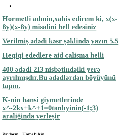
Hormetli admin,xahis edirem ki, x(x-
8y)(x-8y) misalini hell edesiniz
Verilmiş ədədi kəsr şəklində yazın 5.5
Heqiqi ededlere aid calisma helli
400 ədədi 2I3 nisbətindəiki yerə
ayrılmışdır.Bu ədədlərdən böyüyünü
tapın.
K-nin hansi giymetlerinde
x^-2kx+k^+1=0tənlıyinin(-1;3)
araliğinda yerleşir
Paylaşın - Hamı bilsin