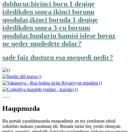
doldurur.birinci boru 1 deqiqe
isledikden sonra ikinci borunu
qosdular,ikinci boruda 1 deqiqe
isledikden sonra 3-cu borunu
qosdular.bunlarin hamisi islese hovuz
ne qeder mudedete dolar?
sade faiz dusturu esa meqsedi nedir?
......
https://wa.me/994552244433
Haqqımızda
Bu portalı yaradılmasında məqsədimiz ən tez yenilənən təhsil
xəbərlərı məkanı yaratmaq idi. Burada sizlər heç yerdə olmayan
testlər, sınaqlar, gündəlik dərslərin yoxlanılması imkanı tapacaqsınız.