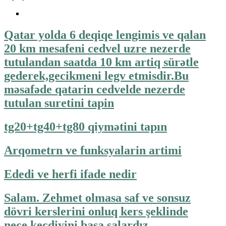
Qatar yolda 6 deqiqe lengimis ve qalan
20 km mesafeni cedvel uzre nezerde
tutulandan saatda 10 km artiq sürətle
gederek,gecikmeni legv etmisdir.Bu
məsafəde qatarin cedvelde nezerde
tutulan suretini tapin
tg20+tg40+tg80 qiymətini tapın
Arqometrn ve funksyalarin artimi
Ededi ve herfi ifade nedir
Salam. Zehmet olmasa saf ve sonsuz
dövri kerslerini onluq kers şeklinde
nece keçdiyini başa salardız.