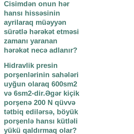
Cisimdən onun hər
hansı hissəsinin
ayrilaraq müəyyən
sürətlə hərəkət etməsi
zamanı yaranan
hərəkət necə adlanır?
Hidravlik presin
porşenlərinin sahələri
uyğun olaraq 600sm2
və 6sm2-dir.Əgər kiçik
porşenə 200 N qüvvə
tətbiq edilərsə, böyük
porşenlə hansı kütləli
yükü qaldırmaq olar?