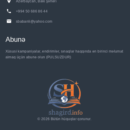
Azərbaycan, Bakı şəhəri
+994 50 686 86 44
sbabanli@yahoo.com
Abunə
Xüsusi kampaniyalar, endirimlər, sınaqlar haqqında ən birinci məlumat
almaq üçün abunə olun (PULSUZDUR)
©
2026
Bütün hüquqlar qorunur.