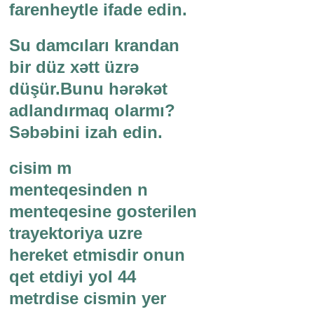
farenheytle ifade edin.
Su damcıları krandan
bir düz xətt üzrə
düşür.Bunu hərəkət
adlandırmaq olarmı?
Səbəbini izah edin.
cisim m
menteqesinden n
menteqesine gosterilen
trayektoriya uzre
hereket etmisdir onun
qet etdiyi yol 44
metrdise cismin yer