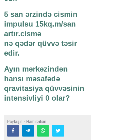
5 san ərzində cismin
impulsu 15kq.m/san
artır.cismə
nə qədər qüvvə təsir
edir.
Ayın mərkəzindən
hansı məsafədə
qravitasiya qüvvəsinin
intensivliyi 0 olar?
Paylaşın - Hamı bilsin