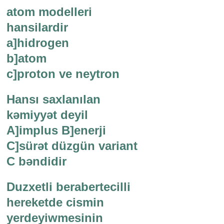
atom modelleri
hansilardir
a]hidrogen
b]atom
c]proton ve neytron
Hansı saxlanılan
kəmiyyət deyil
A]implus B]enerji
C]sürət düzgün variant
C bəndidir
Duzxetli berabertecilli
hereketde cismin
yerdeyiwmesinin