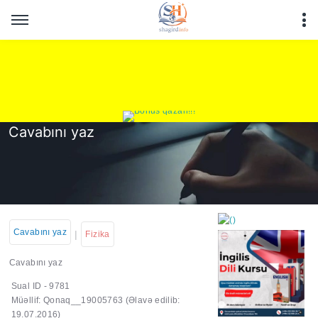
Cavabını yaz
Cavabını yaz
|
Fizika
Cavabını yaz
Sual ID - 9781
https://wa.me/994552244
Müəllif: Qonaq__19005763
(Əlavə edilib:
19.07.2016)