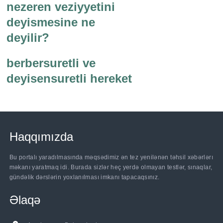
nezeren veziyyetini
deyismesine ne
deyilir?
berbersuretli ve
deyisensuretli hereket
Haqqımızda
Bu portalı yaradılmasında məqsədimiz ən tez yenilənən təhsil xəbərlərı
məkanı yaratmaq idi. Burada sizlər heç yerdə olmayan testlər, sınaqlar,
gündəlik dərslərin yoxlanılması imkanı tapacaqsınız.
Əlaqə