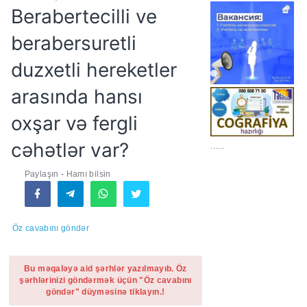
Berabertecilli ve
berabersuretli
duzxetli hereketler
arasında hansı
oxşar və fergli
cəhətlər var?
Paylaşın - Hamı bilsin
......
Öz cavabını göndər
Bu məqaləyə aid şərhlər yazılmayıb. Öz
şərhlərinizi göndərmək üçün "Öz cavabını
göndər" düyməsinə tiklayın.!