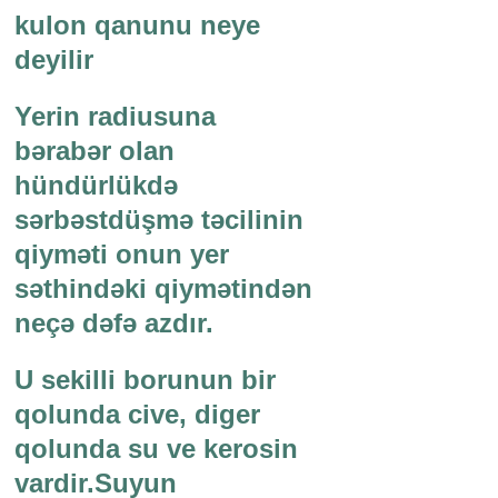
kulon qanunu neye
deyilir
Yerin radiusuna
bərabər olan
hündürlükdə
sərbəstdüşmə təcilinin
qiyməti onun yer
səthindəki qiymətindən
neçə dəfə azdır.
U sekilli borunun bir
qolunda cive, diger
qolunda su ve kerosin
vardir.Suyun