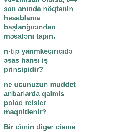
san anında nöqtənin
hesablama
başlanğıcından
məsafəni tapın.
n-tip yarımkeçiricidə
əsas hansı iş
prinsipidir?
ne ucunuzun muddet
anbarlarda qalmis
polad relsler
maqnitlenir?
Bir cìmin diger cisme