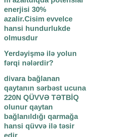
enerjisi 30%
azalir.Cisim evvelce
hansi hundurlukde
olmusdur
Yerdəyişmə ilə yolun
fərqi nələrdir?
divara bağlanan
qaytanın sərbəst ucuna
220N QÜVVƏ TƏTBİQ
olunur qaytan
bağlanıldığı qarmağa
hansi qüvvə ilə təsir
edir