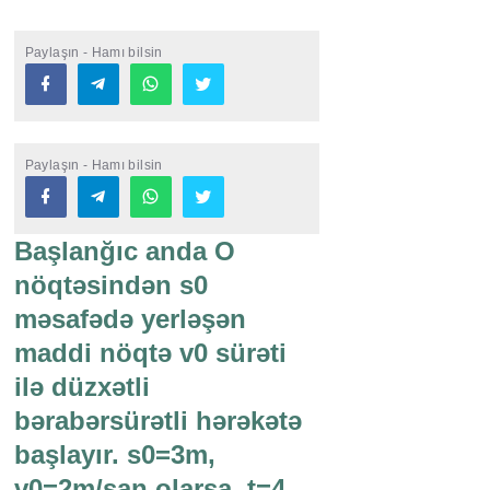
Paylaşın - Hamı bilsin
Paylaşın - Hamı bilsin
Başlanğıc anda O
nöqtəsindən s0
məsafədə yerləşən
maddi nöqtə v0 sürəti
ilə düzxətli
bərabərsürətli hərəkətə
başlayır. s0=3m,
v0=2m/san olarsa, t=4