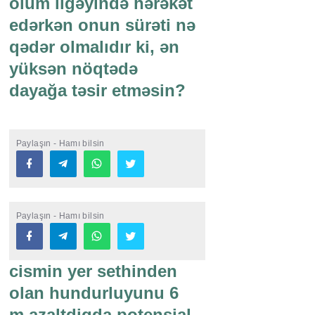
ölüm ilgəyində hərəkət
edərkən onun sürəti nə
qədər olmalıdır ki, ən
yüksən nöqtədə
dayağa təsir etməsin?
Paylaşın - Hamı bilsin
Paylaşın - Hamı bilsin
cismin yer sethinden
olan hundurluyunu 6
m azaltdiqda potensial