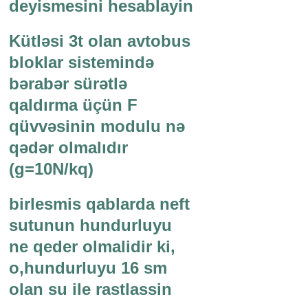
deyismesini hesablayin
Kütləsi 3t olan avtobus
bloklar sistemində
bərabər sürətlə
qaldırma üçün F
qüvvəsinin modulu nə
qədər olmalıdır
(g=10N/kq)
birlesmis qablarda neft
sutunun hundurluyu
ne qeder olmalidir ki,
o,hundurluyu 16 sm
olan su ile rastlassin