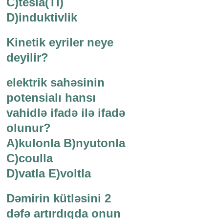
C)tesla(Tl)
D)induktivlik
Kinetik eyriler neye
deyilir?
elektrik sahəsinin
potensialı hansı
vahidlə ifadə ilə ifadə
olunur?
A)kulonla B)nyutonla
C)coulla
D)vatla E)voltla
Dəmirin kütləsini 2
dəfə artırdıqda onun