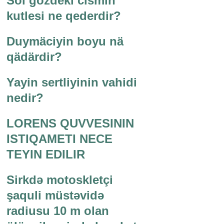
Sol gozdeki cismin
kutlesi ne qederdir?
Duymäciyin boyu nä
qädärdir?
Yayin sertliyinin vahidi
nedir?
LORENS QUVVESININ
ISTIQAMETI NECE
TEYIN EDILIR
Sirkdə motoskletçi
şaquli müstəvidə
radiusu 10 m olan