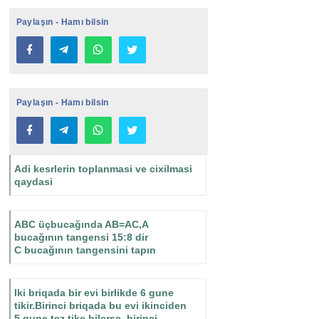
Paylaşın - Hamı bilsin
Paylaşın - Hamı bilsin
Adi kesrlerin toplanmasi ve cixilmasi
qaydasi
ABC üçbucağında AB=AC,A
bucağının tangensi 15:8 dir
C bucağının tangensini tapın
Iki briqada bir evi birlikde 6 gune
tikir.Birinci briqada bu evi ikinciden
5 gune tez tike bilerse ,birinci