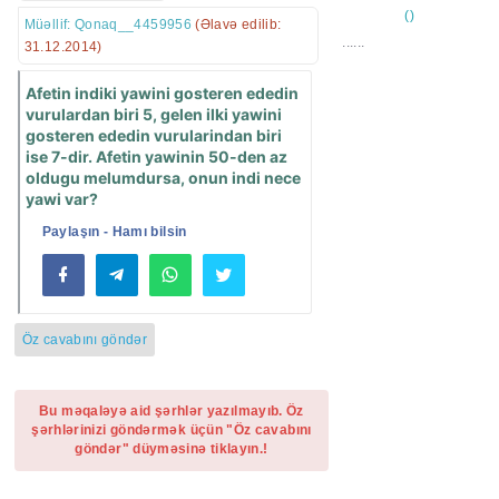
Müəllif: Qonaq__4459956
(Əlavə edilib:
......
31.12.2014)
Afetin indiki yawini gosteren ededin
vurulardan biri 5, gelen ilki yawini
gosteren ededin vurularindan biri
ise 7-dir. Afetin yawinin 50-den az
oldugu melumdursa, onun indi nece
yawi var?
Paylaşın - Hamı bilsin
Öz cavabını göndər
Bu məqaləyə aid şərhlər yazılmayıb. Öz
şərhlərinizi göndərmək üçün "Öz cavabını
göndər" düyməsinə tiklayın.!