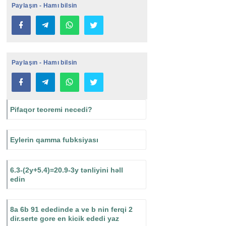
Paylaşın - Hamı bilsin
Paylaşın - Hamı bilsin
Pifaqor teoremi necedi?
Eylerin qamma fubksiyası
6.3-(2y+5.4)=20.9-3y tənliyini həll
edin
8a 6b 91 ededinde a ve b nin ferqi 2
dir.serte gore en kicik ededi yaz