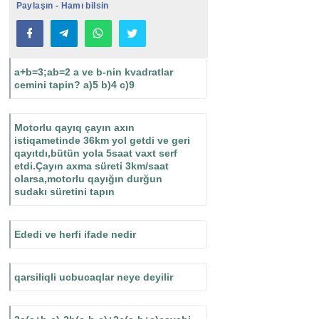
Paylaşın - Hamı bilsin
a+b=3;ab=2 a ve b-nin kvadratlar
cemini tapin? a)5 b)4 c)9
Motorlu qayıq çayın axın
istiqametinde 36km yol getdi ve geri
qayıtdı,bütün yola 5saat vaxt serf
etdi.Çayın axma süreti 3km/saat
olarsa,motorlu qayığın durğun
sudakı süretini tapın
Ededi ve herfi ifade nedir
qarsiliqli ucbucaqlar neye deyilir