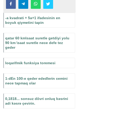
-a kvadrati + 5a+1 ifadesinin en
boyuk qiymetini tapin
qatar 60 km\saat suretle getdiyi yolu
90 km \saat suretle nece defe tez
geder
loqarifmik funksiya toremesi
1-dEn 100-e qeder ededlerin cemini
nece tapmaq olar
0,1818... sonsuz dövri onluq kəsrini
adi kəsrə çevirin.