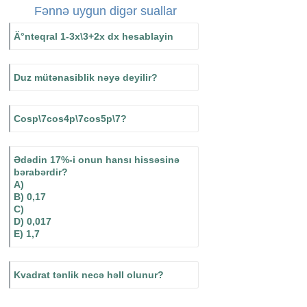
Fənnə uygun digər suallar
Ä°nteqral 1-3x\3+2x dx hesablayin
Duz mütənasiblik nəyə deyilir?
Cosp\7cos4p\7cos5p\7?
Ədədin 17%-i onun hansı hissəsinə
bərabərdir?
A)
B) 0,17
C)
D) 0,017
E) 1,7
Kvadrat tənlik necə həll olunur?