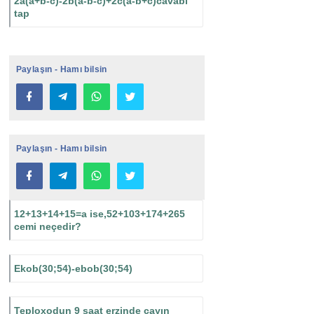
2a(a+b-c)-2b(a-b-c)+2c(a-b+c)cavabi
tap
Paylaşın - Hamı bilsin
Paylaşın - Hamı bilsin
12+13+14+15=a ise,52+103+174+265
cemi neçedir?
Ekob(30;54)-ebob(30;54)
Teploxodun 9 saat erzinde çayın