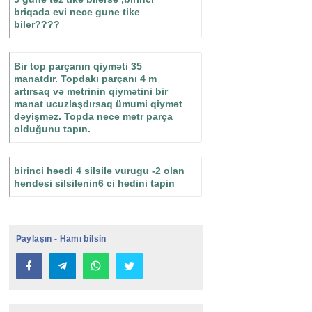
briqada evi nece gune tike
biler????
Bir top parçanın qiyməti 35
manatdır. Topdakı parçanı 4 m
artırsaq və metrinin qiymətini bir
manat ucuzlaşdırsaq ümumi qiymət
dəyişməz. Topda nece metr parça
olduğunu tapın.
birinci həədi 4 silsilə vurugu -2 olan
hendesi silsilenin6 ci hedini tapin
Paylaşın - Hamı bilsin