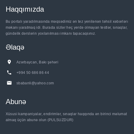
Haqqımızda
Bu portalı yaradılmasında məqsədimiz ən tez yenilənən təhsil xəbərlərı
məkanı yaratmaq idi. Burada sizlər heç yerdə olmayan testlər, sınaqlar,
gündəlik dərslərin yoxlanılması imkanı tapacaqsınız.
Əlaqə
Azərbaycan, Bakı şəhəri
+994 50 686 86 44
sbabanli@yahoo.com
Abunə
Xüsusi kampaniyalar, endirimlər, sınaqlar haqqında ən birinci məlumat
almaq üçün abunə olun (PULSUZDUR)