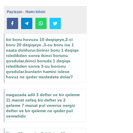
Paylaşın - Hamı bilsin
bir boru hovuzu 10 deqiqeye,2-ci
boru 20 deqiqeye ,3-cu boru ise 1
saata doldurur.birinci boru 1 deqiqe
isledikden sonra ikinci borunu
qosdular,ikinci boruda 1 deqiqe
isledikden sonra 3-cu borunu
qosdular.bunlarin hamisi islese
hovuz ne qeder mudedete dolar?
magazada adil 3 defter ve bir qeleme
11 manat sefeq bir defter ve 2
qeleme 7 manat pul vererse nergiz
defter ve bir qeleme ne qeder pul
vermelidir