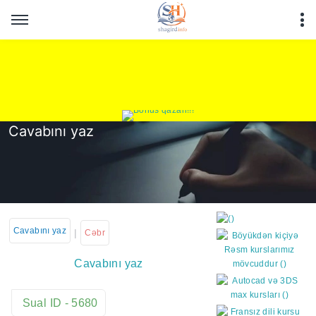
Cavabını yaz
Cavabını yaz
|
Cəbr
Cavabını yaz
https://wa.me/994552244
Sual ID - 5680