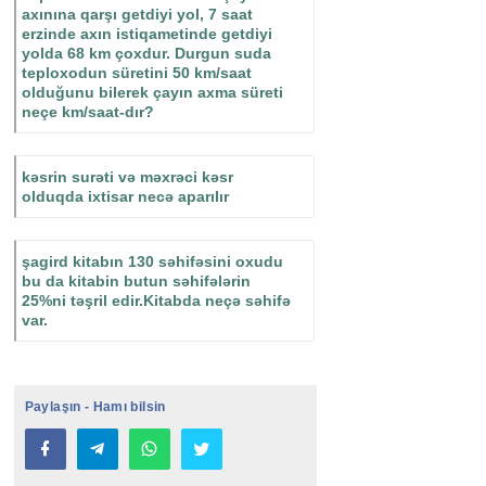
axınına qarşı getdiyi yol, 7 saat
erzinde axın istiqametinde getdiyi
yolda 68 km çoxdur. Durgun suda
teploxodun süretini 50 km/saat
olduğunu bilerek çayın axma süreti
neçe km/saat-dır?
kəsrin surəti və məxrəci kəsr
olduqda ixtisar necə aparılır
şagird kitabın 130 səhifəsini oxudu
bu da kitabin butun səhifələrin
25%ni təşril edir.Kitabda neçə səhifə
var.
Paylaşın - Hamı bilsin