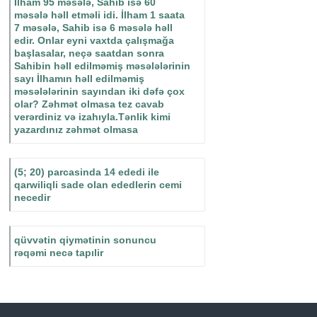
İlham 95 məsələ, Sahib isə 60
məsələ həll etməli idi. İlham 1 saata
7 məsələ, Sahib isə 6 məsələ həll
edir. Onlar eyni vaxtda çalışmağa
başlasalar, neçə saatdan sonra
Sahibin həll edilməmiş məsələlərinin
sayı İlhamın həll edilməmiş
məsələlərinin sayından iki dəfə çox
olar? Zəhmət olmasa tez cavab
verərdiniz və izahıyla.Tənlik kimi
yazardınız zəhmət olmasa
(5; 20) parcasinda 14 ededi ile
qarwiliqli sade olan ededlerin cemi
necedir
qüvvətin qiymətinin sonuncu
rəqəmi necə tapılir