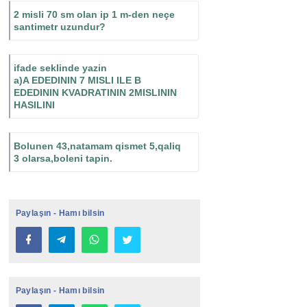
2 misli 70 sm olan ip 1 m-den neçe
santimetr uzundur?
ifade seklinde yazin
a)A EDEDININ 7 MISLI ILE B
EDEDININ KVADRATININ 2MISLININ
HASILINI
Bolunen 43,natamam qismet 5,qaliq
3 olarsa,boleni tapin.
Paylaşın - Hamı bilsin
Paylaşın - Hamı bilsin