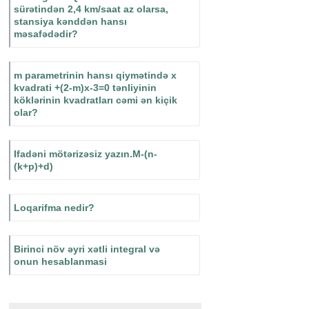
sürətindən 2,4 km/saat az olarsa,
stansiya kənddən hansı
məsafədədir?
m parametrinin hansı qiymətində x
kvadrati +(2-m)x-3=0 tənliyinin
köklərinin kvadratları cəmi ən kiçik
olar?
Ifadəni mötərizəsiz yazın.M-(n-
(k+p)+d)
Loqarifma nedir?
Birinci növ əyri xətli integral və
onun hesablanmasi