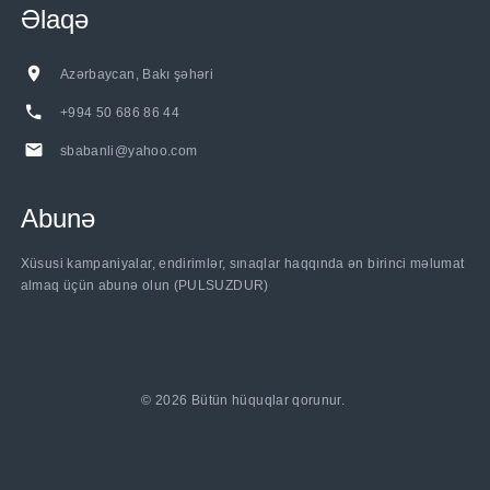
Əlaqə
Azərbaycan, Bakı şəhəri
+994 50 686 86 44
sbabanli@yahoo.com
Abunə
Xüsusi kampaniyalar, endirimlər, sınaqlar haqqında ən birinci məlumat
almaq üçün abunə olun (PULSUZDUR)
©
2026
Bütün hüquqlar qorunur.