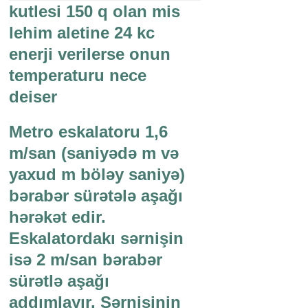
kutlesi 150 q olan mis
lehim aletine 24 kc
enerji verilerse onun
temperaturu nece
deiser
Metro eskalatoru 1,6
m/san (saniyədə m və
yaxud m böləy saniyə)
bərabər sürətələ aşağı
hərəkət edir.
Eskalatordakı sərnişin
isə 2 m/san bərabər
sürətlə aşağı
addımlayır. Sərnişinin