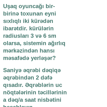
Uşaq oyuncağı bir-
birinə toxunan eyni
sıxlıqlı iki kürədən
ibarətdir. kürülərin
radiusları 3 və 6 sm
olarsa, sistemin ağırlıq
mərkəzindən hansı
məsafədə yerləşər?
Saniyə əqrəbi dəqiqə
əqrəbindən 2 dəfə
qısadır. Əqrəblərin uc
nöqtələrinin təcillərinin
a dəq/a saat nisbətini