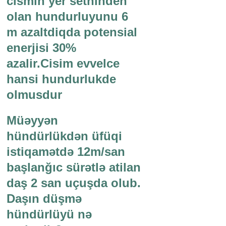
cismin yer sethinden
olan hundurluyunu 6
m azaltdiqda potensial
enerjisi 30%
azalir.Cisim evvelce
hansi hundurlukde
olmusdur
Müəyyən
hündürlükdən üfüqi
istiqamətdə 12m/san
başlanğıc sürətlə atilan
daş 2 san uçuşda olub.
Daşın düşmə
hündürlüyü nə