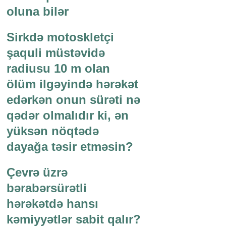
oluna bilər
Sirkdə motoskletçi
şaquli müstəvidə
radiusu 10 m olan
ölüm ilgəyində hərəkət
edərkən onun sürəti nə
qədər olmalıdır ki, ən
yüksən nöqtədə
dayağa təsir etməsin?
Çevrə üzrə
bərabərsürətli
hərəkətdə hansı
kəmiyyətlər sabit qalır?