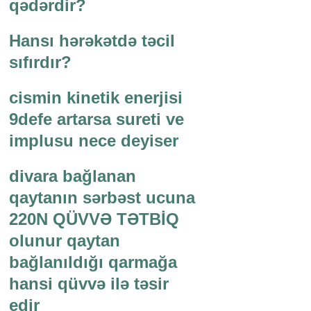
qədərdir?
Hansı hərəkətdə təcil
sıfırdır?
cismin kinetik enerjisi
9defe artarsa sureti ve
implusu nece deyiser
divara bağlanan
qaytanın sərbəst ucuna
220N QÜVVƏ TƏTBİQ
olunur qaytan
bağlanıldığı qarmağa
hansi qüvvə ilə təsir
edir