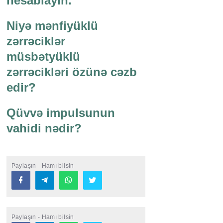
hesablayın.
Niyə mənfiyüklü
zərrəciklər
müsbətyüklü
zərrəcikləri özünə cəzb
edir?
Qüvvə impulsunun
vahidi nədir?
Paylaşın - Hamı bilsin
Paylaşın - Hamı bilsin