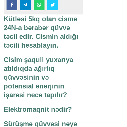
Kütləsi 5kq olan cismə
24N-a bərabər qüvvə
təcil edir. Cismin aldığı
təcili hesablayın.
Cisim şaquli yuxarıya
atıldıqda ağırlıq
qüvvəsinin və
potensial enerjinin
işarəsi necə tapılır?
Elektromaqnit nədir?
Sürüşmə qüvvəsi nəyə