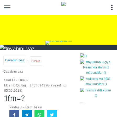
Cavabını yaz
Cavabını yaz
|
Fizika
Cavabını yaz
Sual ID - 10876
https://wa.me/994552244
Müəllif: Qonaq__24646943
(Əlavə edilib:
05.06.2018)
1fm=?
......
Paylaşın - Hamı bilsin