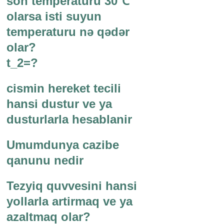
son temperaturu 30℃
olarsa isti suyun
temperaturu nə qədər
olar?
t_2=?
cismin hereket tecili
hansi dustur ve ya
dusturlarla hesablanir
Umumdunya cazibe
qanunu nedir
Tezyiq quvvesini hansi
yollarla artirmaq ve ya
azaltmaq olar?