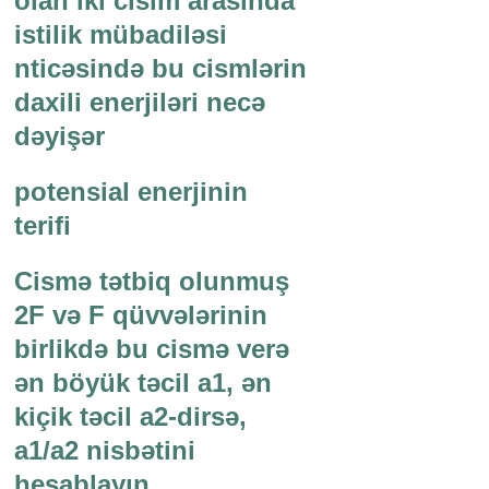
olan iki cisim arasında
istilik mübadiləsi
nticəsində bu cismlərin
daxili enerjiləri necə
dəyişər
potensial enerjinin
terifi
Cismə tətbiq olunmuş
2F və F qüvvələrinin
birlikdə bu cismə verə
ən böyük təcil a1, ən
kiçik təcil a2-dirsə,
a1/a2 nisbətini
hesablayın.