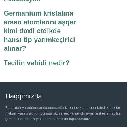
Germanium kristalına
arsen atomlarını aşqar
kimi daxil etdikdə
hansı tip yarımkeçirici
alınar?
Tecilin vahidi nedir?
Haqqımızda
Bu portalı yaradılmasında məqsədimiz ən tez yenilənən təhsil xəbərlərı
məkanı yaratmaq idi. Burada sizlər heç yerdə olmayan testlər, sınaqlar,
gündəlik dərslərin yoxlanılması imkanı tapacaqsınız.