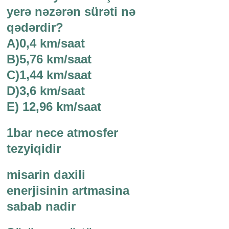
yerə nəzərən sürəti nə
qədərdir?
A)0,4 km/saat
B)5,76 km/saat
C)1,44 km/saat
D)3,6 km/saat
E) 12,96 km/saat
1bar nece atmosfer
tezyiqidir
misarin daxili
enerjisinin artmasina
sabab nadir