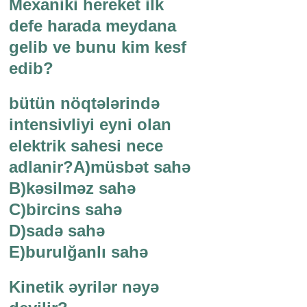
Mexaniki hereket ilk
defe harada meydana
gelib ve bunu kim kesf
edib?
bütün nöqtələrində
intensivliyi eyni olan
elektrik sahesi nece
adlanir?A)müsbət sahə
B)kəsilməz sahə
C)bircins sahə
D)sadə sahə
E)burulğanlı sahə
Kinetik əyrilər nəyə