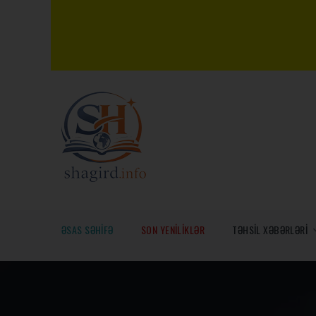
ƏSAS SƏHİFƏ
SON YENİLİKLƏR
TƏHSİL XƏBƏRLƏRİ