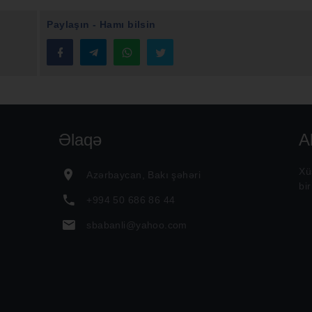
Paylaşın - Hamı bilsin
Əlaqə
A
Xü
Azərbaycan, Bakı şəhəri
bi
+994 50 686 86 44
sbabanli@yahoo.com