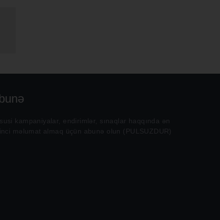
bunə
susi kampaniyalar, endirimlər, sınaqlar haqqında ən
rinci məlumat almaq üçün abunə olun (PULSUZDUR)