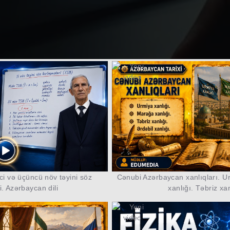
nci və üçüncü növ təyini söz
Cənubi Azərbaycan xanlıqları. U
i. Azərbaycan dili
xanlığı. Təbriz xan
talar sözləri