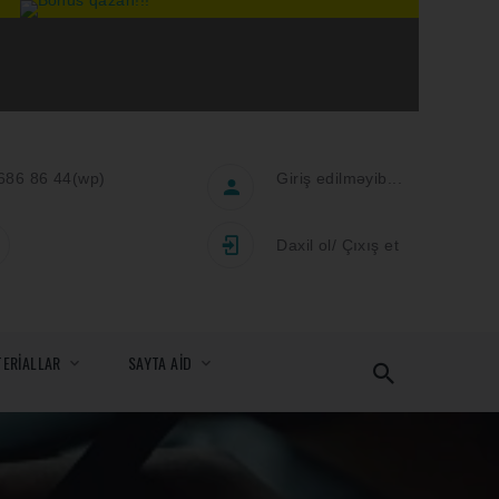
686 86 44
(wp)
Giriş edilməyib...
Daxil ol
/
Çıxış et
TERİALLAR
SAYTA AİD