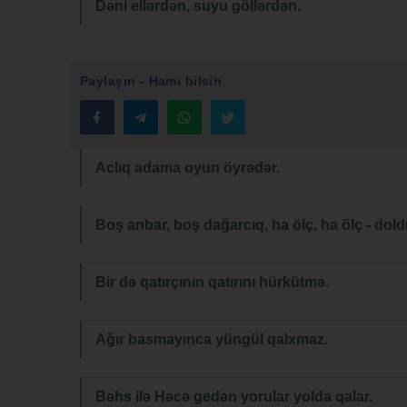
Dəni ellərdən, suyu göllərdən.
Paylaşın - Hamı bilsin
Aclıq adama oyun öyrədər.
Boş anbar, boş dağarcıq, ha ölç, ha ölç - dold
Bir də qatırçının qatırını hürkütmə.
Ağır basmayınca yüngül qalxmaz.
Bəhs ilə Həcə gedən yorular yolda qalar.