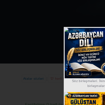
|
Atalar sözləri
'D' hərfi bölməsi
Söz birləşmələri. İki
birləşmələr
A
Fəsil/bölmə: D hərfi ilə başlayan atalar sözləri