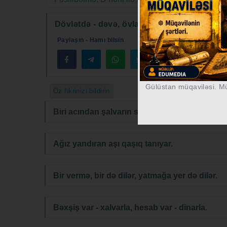
Dövlətdə - dəvə, övladda - nəvə.
Paylaşın - Hamı bilsin
Gülüstan müqaviləsi. Mü
Öz fikrinizi bildirin
Biri acından şalvarın satırdı, dedilər: nisyə v
Ağız yandıran aşı qaşıq tanıyar.
Bir vermə, bir də dilər, yatmağa yer də dilər.
Bəxşiş var - xalvarla, hesab var - dinarla.