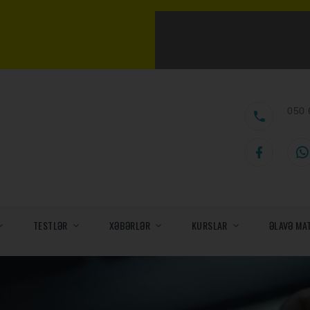
050 
TESTLƏR
XƏBƏRLƏR
KURSLAR
ƏLAVƏ MA