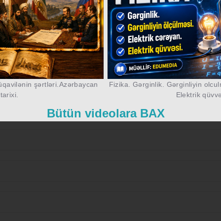
qavilənin şərtləri.Azərbaycan
Fizika. Gərginlik. Gərginliyin olcu
tarixi.
Elektrik qüvv
erərsənmi?
Bütün videolara BAX