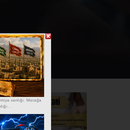
rmiya xanlığı. Marağa
lığı....
https://wa.me/994552244433