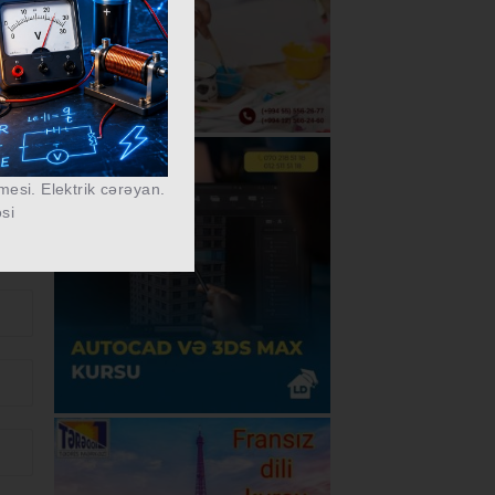
lmesi. Elektrik cərəyan.
əsi