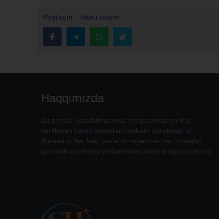
Paylaşın - Hamı bilsin
Haqqımızda
Bu portalı yaradılmasında məqsədimiz ən tez
yenilənən təhsil xəbərlərı məkanı yaratmaq idi.
Burada sizlər heç yerdə olmayan testlər, sınaqlar,
gündəlik dərslərin yoxlanılması imkanı tapacaqsınız.