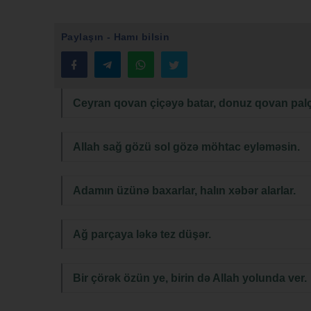
Paylaşın - Hamı bilsin
Ceyran qovan çiçəyə batar, donuz qovan palç
Allah sağ gözü sol gözə möhtac eyləməsin.
Adamın üzünə baxarlar, halın xəbər alarlar.
Ağ parçaya ləkə tez düşər.
Bir çörək özün ye, birin də Allah yolunda ver.