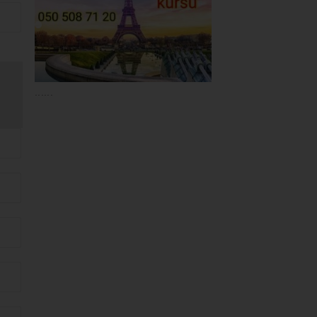
......