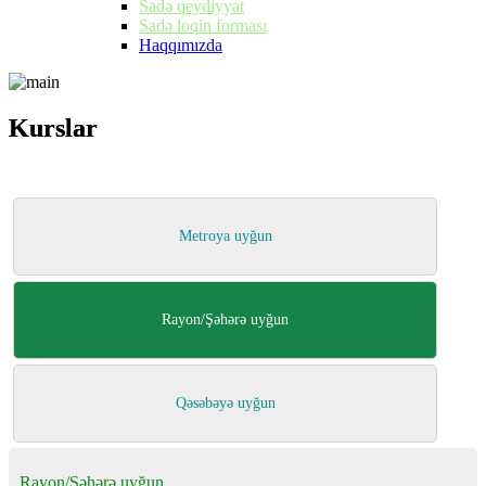
Sadə qeydiyyat
Sadə loqin forması
Haqqımızda
Kurslar
Kurslar
Metroya uyğun
Rayon/Şəhərə uyğun
Qəsəbəyə uyğun
Rayon/Şəhərə uyğun