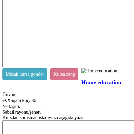
Mesajı kursa göndər
Kursa zəng
Home education
Ünvan:
Ə.Xaqani küç. 36
Yerləşim:
Səbail rayonu/şəhəri
Kursdan soruşmaq istədiyinzi aşağıda yazın