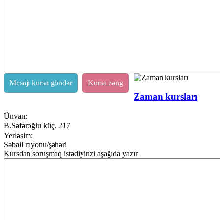
Mesajı kursa göndər
Kursa zəng
Zaman kursları
Ünvan:
B.Səfəroğlu küç. 217
Yerləşim:
Səbail rayonu/şəhəri
Kursdan soruşmaq istədiyinzi aşağıda yazın