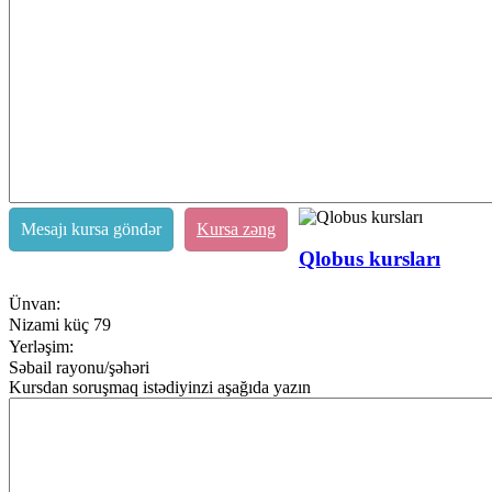
Mesajı kursa göndər
Kursa zəng
Qlobus kursları
Ünvan:
Nizami küç 79
Yerləşim:
Səbail rayonu/şəhəri
Kursdan soruşmaq istədiyinzi aşağıda yazın