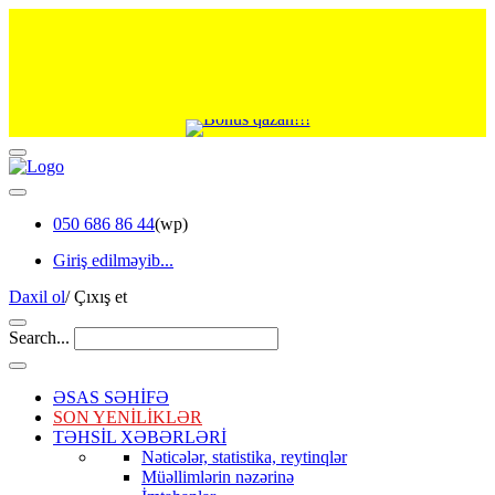
050 686 86 44
(wp)
Giriş edilməyib...
Daxil ol
/
Çıxış et
Search...
ƏSAS SƏHİFƏ
SON YENİLİKLƏR
TƏHSİL XƏBƏRLƏRİ
Nəticələr, statistika, reytinqlər
Müəllimlərin nəzərinə