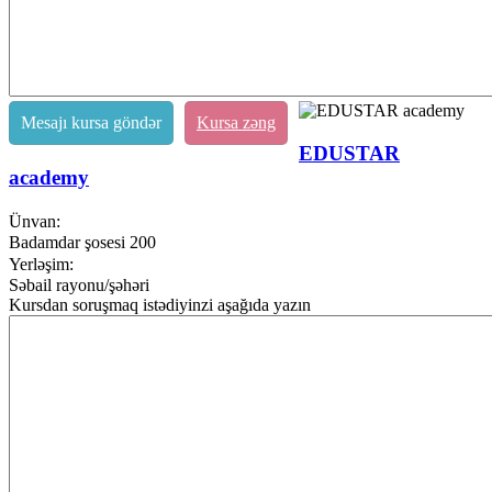
Mesajı kursa göndər
Kursa zəng
EDUSTAR
academy
Ünvan:
Badamdar şosesi 200
Yerləşim:
Səbail rayonu/şəhəri
Kursdan soruşmaq istədiyinzi aşağıda yazın