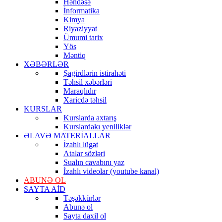
Həndəsə
İnformatika
Kimya
Riyaziyyat
Ümumi tarix
Yös
Məntiq
XƏBƏRLƏR
Şagirdlərin istirahəti
Təhsil xəbərləri
Maraqlıdır
Xaricdə təhsil
KURSLAR
Kurslarda axtarış
Kurslardakı yeniliklər
ƏLAVƏ MATERİALLAR
İzahlı lügət
Atalar sözləri
Sualın cavabını yaz
İzahlı videolar (youtube kanal)
ABUNƏ OL
SAYTA AİD
Təşəkkürlər
Abunə ol
Sayta daxil ol