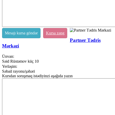
Mesajı kursa göndər
Kursa zəng
Partner Tədris
Mərkəzi
Ünvan:
Səid Rüstəmov küç 10
Yerləşim:
Səbail rayonu/şəhəri
Kursdan soruşmaq istədiyinzi aşağıda yazın