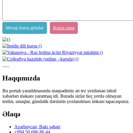
Mesajı kursa göndər
Kursa zəng
......
https://wa.me/994552244433
Haqqımızda
Bu portalı yaradılmasında məqsədimiz ən tez yenilənən təhsil
xəbərlərı məkanı yaratmaq idi. Burada sizlər heç yerdə olmayan
testlər, sınaqlar, gündəlik dərslərin yoxlanılması imkanı tapacaqsınız.
Əlaqə
Azərbaycan, Bakı şəhəri
+994 50 686 86 44