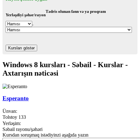
Tədris olunan fənn və ya proqram
Yerləşdiyi şəhər/rayon
.
Windows 8 kursları - Səbail - Kurslar -
Axtarışın nəticəsi
Esperanto
Ünvan:
Tolstoy 133
Yerləşim:
Səbail rayonu/şəhəri
Kursdan soruşmaq istədiyinzi aşağıda yazın