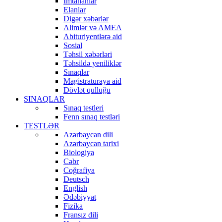
İmtahanlar
Elanlar
Digər xəbərlər
Alimlər və AMEA
Abituriyentlərə aid
Sosial
Təhsil xəbərləri
Təhsildə yeniliklər
Sınaqlar
Magistraturaya aid
Dövlət qulluğu
SINAQLAR
Sınaq testleri
Fenn sınaq testləri
TESTLƏR
Azərbaycan dili
Azərbaycan tarixi
Biologiya
Cəbr
Coğrafiya
Deutsch
English
Ədəbiyyat
Fizika
Fransız dili