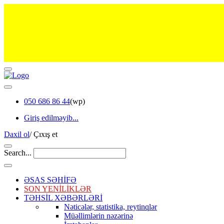
050 686 86 44
(wp)
Giriş edilməyib...
Daxil ol
/
Çıxış et
Search...
ƏSAS SƏHİFƏ
SON YENİLİKLƏR
TƏHSİL XƏBƏRLƏRİ
Nəticələr, statistika, reytinqlər
Müəllimlərin nəzərinə