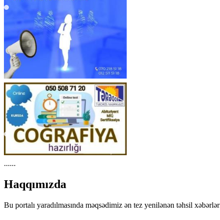
......
Haqqımızda
Bu portalı yaradılmasında məqsədimiz ən tez yenilənən təhsil xəbərlərı