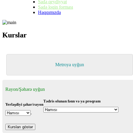
Sadə qeydiyyat
Sadə loqin forması
Haqqımızda
Kurslar
Kurslar
Metroya uyğun
Rayon/Şəhərə uyğun
Tədris olunan fənn və ya proqram
Yerləşdiyi şəhər/rayon
.