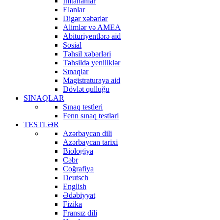
İmtahanlar
Elanlar
Digər xəbərlər
Alimlər və AMEA
Abituriyentlərə aid
Sosial
Təhsil xəbərləri
Təhsildə yeniliklər
Sınaqlar
Magistraturaya aid
Dövlət qulluğu
SINAQLAR
Sınaq testleri
Fenn sınaq testləri
TESTLƏR
Azərbaycan dili
Azərbaycan tarixi
Biologiya
Cəbr
Coğrafiya
Deutsch
English
Ədəbiyyat
Fizika
Fransız dili