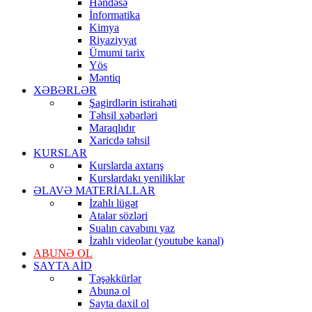
Həndəsə
İnformatika
Kimya
Riyaziyyat
Ümumi tarix
Yös
Məntiq
XƏBƏRLƏR
Şagirdlərin istirahəti
Təhsil xəbərləri
Maraqlıdır
Xaricdə təhsil
KURSLAR
Kurslarda axtarış
Kurslardakı yeniliklər
ƏLAVƏ MATERİALLAR
İzahlı lügət
Atalar sözləri
Sualın cavabını yaz
İzahlı videolar (youtube kanal)
ABUNƏ OL
SAYTA AİD
Təşəkkürlər
Abunə ol
Sayta daxil ol