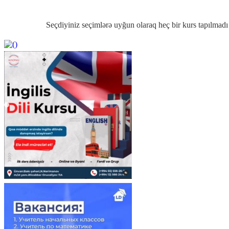
Seçdiyiniz seçimlərə uyğun olaraq heç bir kurs tapılmadı
https://wa.me/994552244433