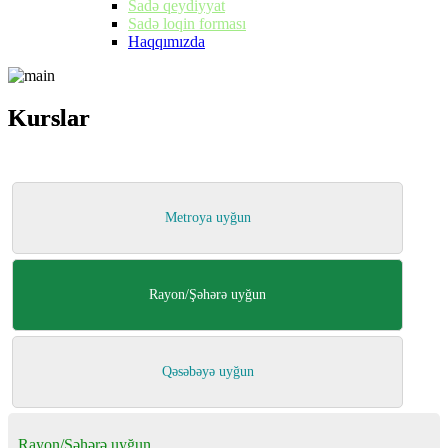
Sadə qeydiyyat
Sadə loqin forması
Haqqımızda
Kurslar
Kurslar
Metroya uyğun
Rayon/Şəhərə uyğun
Qəsəbəyə uyğun
Rayon/Şəhərə uyğun