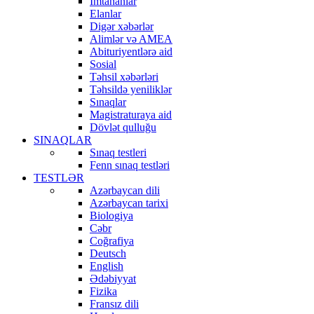
İmtahanlar
Elanlar
Digər xəbərlər
Alimlər və AMEA
Abituriyentlərə aid
Sosial
Təhsil xəbərləri
Təhsildə yeniliklər
Sınaqlar
Magistraturaya aid
Dövlət qulluğu
SINAQLAR
Sınaq testleri
Fenn sınaq testləri
TESTLƏR
Azərbaycan dili
Azərbaycan tarixi
Biologiya
Cəbr
Coğrafiya
Deutsch
English
Ədəbiyyat
Fizika
Fransız dili