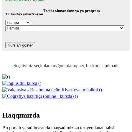
Tədris olunan fənn və ya proqram
Yerləşdiyi şəhər/rayon
.
Seçdiyiniz seçimlərə uyğun olaraq heç bir kurs tapılmadı
......
https://wa.me/994552244433
Haqqımızda
Bu portalı yaradılmasında məqsədimiz ən tez yenilənən təhsil