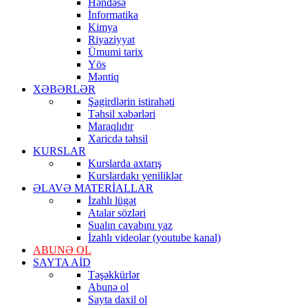
Həndəsə
İnformatika
Kimya
Riyaziyyat
Ümumi tarix
Yös
Məntiq
XƏBƏRLƏR
Şagirdlərin istirahəti
Təhsil xəbərləri
Maraqlıdır
Xaricdə təhsil
KURSLAR
Kurslarda axtarış
Kurslardakı yeniliklər
ƏLAVƏ MATERİALLAR
İzahlı lügət
Atalar sözləri
Sualın cavabını yaz
İzahlı videolar (youtube kanal)
ABUNƏ OL
SAYTA AİD
Təşəkkürlər
Abunə ol
Sayta daxil ol