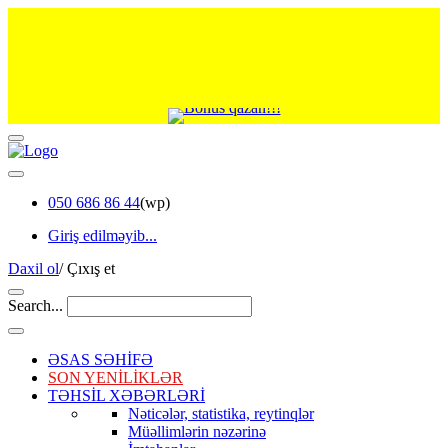
050 686 86 44
(wp)
Giriş edilməyib...
Daxil ol
/
Çıxış et
Search...
ƏSAS SƏHİFƏ
SON YENİLİKLƏR
TƏHSİL XƏBƏRLƏRİ
Nəticələr, statistika, reytinqlər
Müəllimlərin nəzərinə