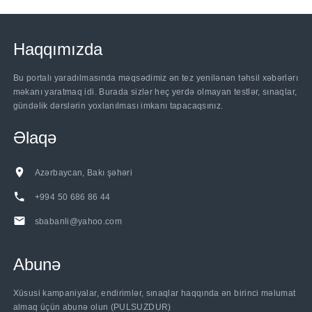
Haqqımızda
Bu portalı yaradılmasında məqsədimiz ən tez yenilənən təhsil xəbərlərı
məkanı yaratmaq idi. Burada sizlər heç yerdə olmayan testlər, sınaqlar,
gündəlik dərslərin yoxlanılması imkanı tapacaqsınız.
Əlaqə
Azərbaycan, Bakı şəhəri
+994 50 686 86 44
sbabanli@yahoo.com
Abunə
Xüsusi kampaniyalar, endirimlər, sınaqlar haqqında ən birinci məlumat
almaq üçün abunə olun (PULSUZDUR)