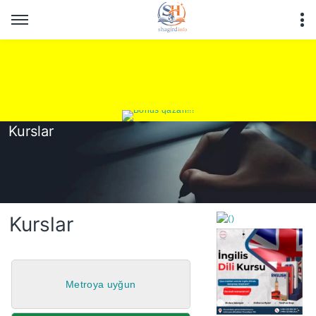
Kurslar
Kurslar
Metroya uyğun
https://wa.me/994552244