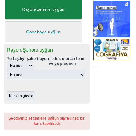
Rayon/Şəhərə uyğun
Qəsəbəyə uyğun
Rayon/Şəhərə uyğun
Yerləşdiyi şəhər/rayon
Tədris olunan fənn
və ya proqram
......
.
Seçdiyiniz seçimlərə uyğun olaraq heç bir
kurs tapılmadı