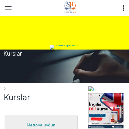
Kurslar
2
Kurslar
https://wa.me/994552244
Metroya uyğun