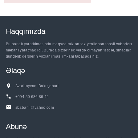
Haqqımızda
Bu portalı yaradılmasında məqsədimiz ən tez yenilənən təhsil xəbərlərı
məkanı yaratmaq idi. Burada sizlər heç yerdə olmayan testlər, sınaqlar,
gündəlik dərslərin yoxlanılması imkanı tapacaqsınız.
Əlaqə
Azərbaycan, Bakı şəhəri
+994 50 686 86 44
sbabanli@yahoo.com
Abunə