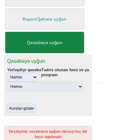
Rayon/Şəhərə uyğun
Qəsəbəyə uyğun
Qəsəbəyə uyğun
......
Yerləşdiyi qəsəbə
Tədris olunan fənn və ya
proqram
.
Seçdiyiniz seçimlərə uyğun olaraq heç bir
kurs tapılmadı