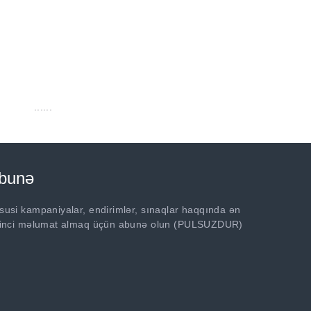
©
Bütün hüquqlar qorunur.