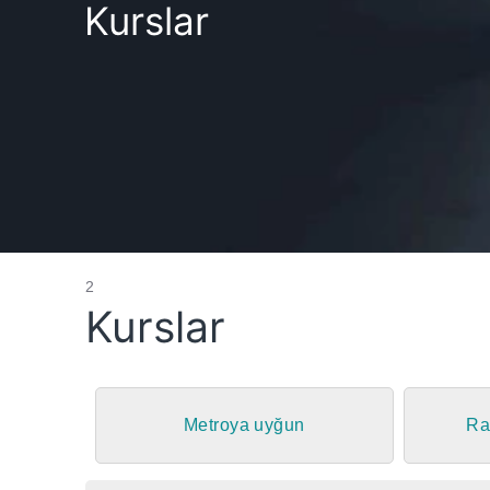
Kurslar
2
Kurslar
Metroya uyğun
Ra