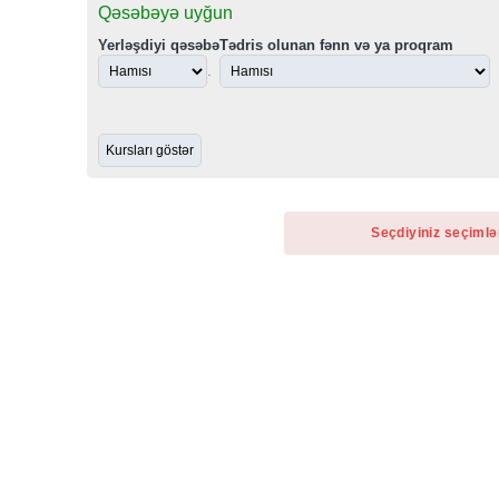
Qəsəbəyə uyğun
Yerləşdiyi qəsəbə
Tədris olunan fənn və ya proqram
.
Seçdiyiniz seçimlə
Haqqımızda
Bu portalı yaradılmasında məqsədimiz ən tez
yenilənən təhsil xəbərlərı məkanı yaratmaq idi.
Burada sizlər heç yerdə olmayan testlər, sınaqlar,
gündəlik dərslərin yoxlanılması imkanı tapacaqsınız.