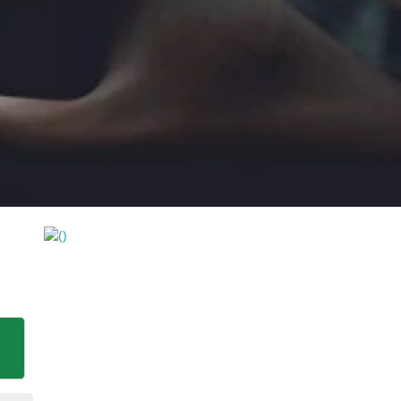
https://wa.me/994552244433
......