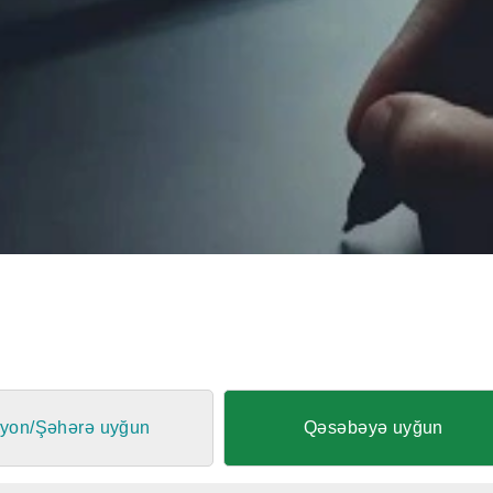
yon/Şəhərə uyğun
Qəsəbəyə uyğun